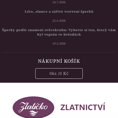
24.7.2026
Léto, slunce a zářivé vrstvení šperků
22.6.2026
Šperky podle znamení zvěrokruhu: Vyberte si ten, který vám
byl vepsán ve hvězdách
19.5.2026
NÁKUPNÍ KOŠÍK
0
ks /
0 Kč