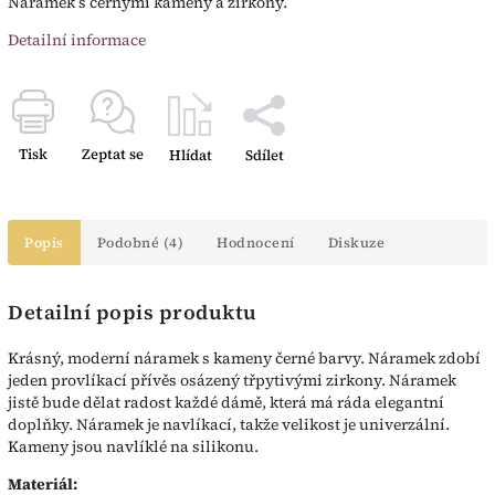
Náramek s černými kameny a zirkony.
Detailní informace
Tisk
Zeptat se
Hlídat
Sdílet
Popis
Podobné (4)
Hodnocení
Diskuze
Detailní popis produktu
Krásný, moderní náramek s kameny černé barvy. Náramek zdobí
jeden provlíkací přívěs osázený třpytivými zirkony. Náramek
jistě bude dělat radost každé dámě, která má ráda elegantní
doplňky. Náramek je navlíkací, takže velikost je univerzální.
Kameny jsou navlíklé na silikonu.
Materiál: