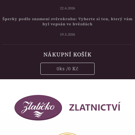
22.6.2026
Šperky podle znamení zvěrokruhu: Vyberte si ten, který vám
byl vepsán ve hvězdách
19.5.2026
NÁKUPNÍ KOŠÍK
0
ks /
0 Kč