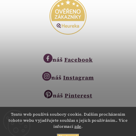
náš
Facebook
náš
Instagram
náš
Pinterest
Tento web používá soubory cookie. Dalším procházením
tohoto webu vyjadřujete souhlas s jejich používáním.. Více
Copyright © 2023
informací
zde
.
Zlatnictví Zlatíčko
obchod@zlatnictvi-zlaticko.cz