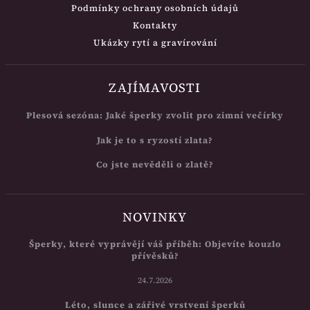
Podmínky ochrany osobních údajů
Kontakty
Ukázky rytí a gravírování
ZAJÍMAVOSTI
Plesová sezóna: Jaké šperky zvolit pro zimní večírky
Jak je to s ryzostí zlata?
Co jste nevěděli o zlatě?
NOVINKY
Šperky, které vyprávějí váš příběh: Objevíte kouzlo
přívěsků?
24.7.2026
Léto, slunce a zářivé vrstvení šperků