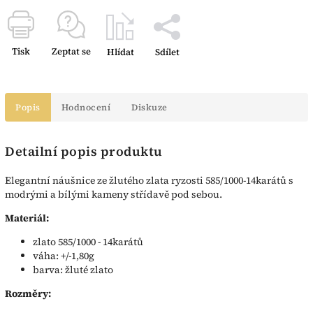
Tisk
Zeptat se
Hlídat
Sdílet
Popis
Hodnocení
Diskuze
Detailní popis produktu
Elegantní náušnice ze žlutého zlata ryzosti 585/1000-14karátů s
modrými a bílými kameny střídavě pod sebou.
Materiál:
zlato 585/1000 - 14karátů
váha: +/-1,80g
barva: žluté zlato
Rozměry: