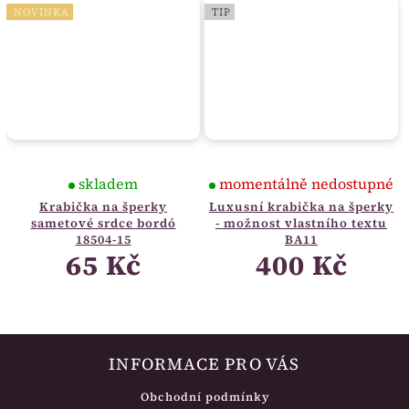
NOVINKA
TIP
skladem
momentálně nedostupné
Krabička na šperky
Luxusní krabička na šperky
sametové srdce bordó
- možnost vlastního textu
18504-15
BA11
65 Kč
400 Kč
INFORMACE PRO VÁS
Obchodní podmínky