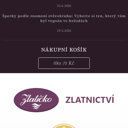
22.6.2026
Šperky podle znamení zvěrokruhu: Vyberte si ten, který vám
byl vepsán ve hvězdách
19.5.2026
NÁKUPNÍ KOŠÍK
0
ks /
0 Kč