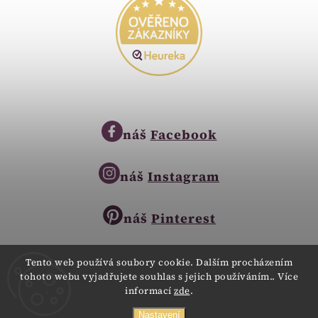
náš
Facebook
náš
Instagram
náš
Pinterest
Tento web používá soubory cookie. Dalším procházením
tohoto webu vyjadřujete souhlas s jejich používáním.. Více
Copyright © 2023
informací
zde
.
Zlatnictví Zlatíčko
obchod@zlatnictvi-zlaticko.cz
Všechna práva vyhrazena.
Nastavení