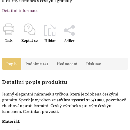
Stříbrný náramek s českými granáty
Detailní informace
Tisk
Zeptat se
Hlídat
Sdílet
Popis
Podobné (4)
Hodnocení
Diskuze
Detailní popis produktu
Jemný elegantní náramek s tyčkou, která je zdobena českými
granáty. Šperk je vyroben ze
stříbra ryzosti 925/1000
, povrchově
rhodiován proti černání. Český výrobek s pravým českým
kamenem. Certifikát pravosti.
Materiál: