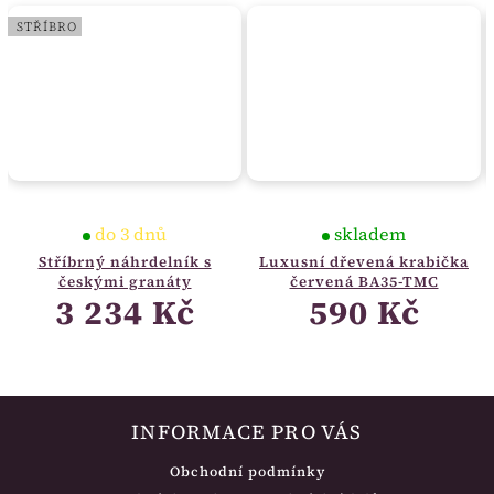
STŘÍBRO
do 3 dnů
skladem
Stříbrný náhrdelník s
Luxusní dřevená krabička
českými granáty
červená BA35-TMC
3 234 Kč
590 Kč
INFORMACE PRO VÁS
Obchodní podmínky