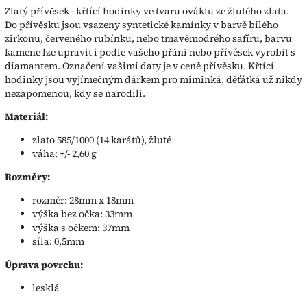
Zlatý přívěsek - křtící hodinky ve tvaru ováklu ze žlutého zlata.
Do přívěsku jsou vsazeny syntetické kamínky v barvě bílého
zirkonu, červeného rubínku, nebo tmavěmodrého safíru, barvu
kamene lze upravit i podle vašeho přání nebo přívěsek vyrobit s
diamantem. Označení vašimi daty je v ceně přívěsku. Křtící
hodinky jsou vyjímečným dárkem pro miminká, děťátká už nikdy
nezapomenou, kdy se narodili.
Materiál:
zlato 585/1000 (14 karátů), žluté
váha: +/- 2,60 g
Rozměry:
rozměr: 28mm x 18mm
výška bez očka: 33mm
výška s očkem: 37mm
síla: 0,5mm
Úprava povrchu:
lesklá