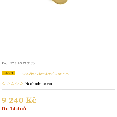
Kód:
ZZ2818O.P10DUO
ZLATO
Značka:
Zlatnictví Zlatíčko
Neohodnoceno
9 240 Kč
Do 14 dnů