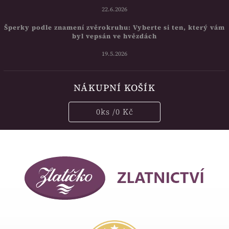
22.6.2026
Šperky podle znamení zvěrokruhu: Vyberte si ten, který vám
byl vepsán ve hvězdách
19.5.2026
NÁKUPNÍ KOŠÍK
0
ks /
0 Kč