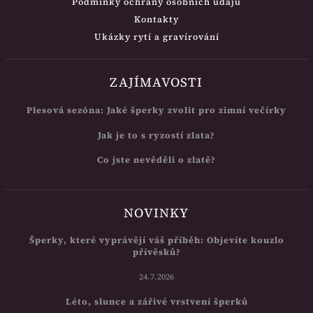
Podmínky ochrany osobních údajů
Kontakty
Ukázky rytí a gravírování
ZAJÍMAVOSTI
Plesová sezóna: Jaké šperky zvolit pro zimní večírky
Jak je to s ryzostí zlata?
Co jste nevěděli o zlatě?
NOVINKY
Šperky, které vyprávějí váš příběh: Objevíte kouzlo
přívěsků?
24.7.2026
Léto, slunce a zářivé vrstvení šperků