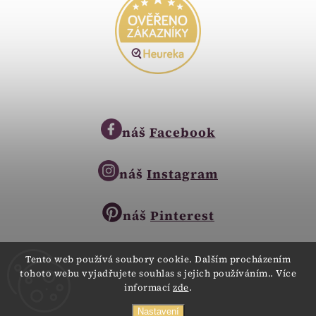
náš
Facebook
náš
Instagram
náš
Pinterest
Tento web používá soubory cookie. Dalším procházením
tohoto webu vyjadřujete souhlas s jejich používáním.. Více
Copyright © 2023
informací
zde
.
Zlatnictví Zlatíčko
obchod@zlatnictvi-zlaticko.cz
Všechna práva vyhrazena.
Nastavení