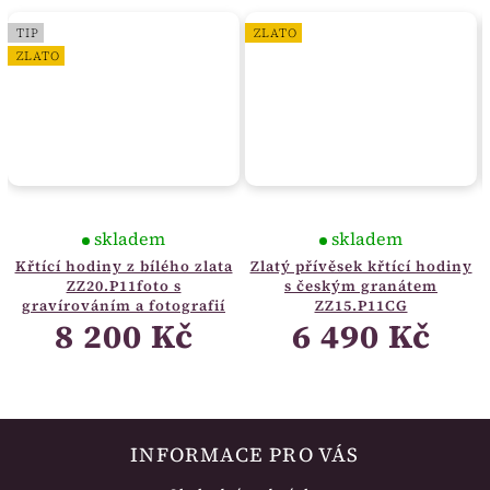
TIP
ZLATO
ZLATO
skladem
skladem
Křtící hodiny z bílého zlata
Zlatý přívěsek křtící hodiny
ZZ20.P11foto s
s českým granátem
gravírováním a fotografií
ZZ15.P11CG
8 200 Kč
6 490 Kč
INFORMACE PRO VÁS