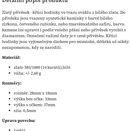
Detailní popis produktu
Zlatý přívěsek - křtící hodinky ve tvaru ováklu z bílého zlata. Do
přívěsku jsou vsazeny syntetické kamínky v barvě bílého
zirkonu, červeného rubínku, nebo tmavěmodrého safíru, barvu
kamene lze upravit i podle vašeho přání nebo přívěsek vyrobit s
diamantem. Označení vašimi daty je v ceně přívěsku. Křtící
hodinky jsou vyjímečným dárkem pro miminká, děťátká už nikdy
nezapomenou, kdy se narodili.
Materiál:
zlato 585/1000 (14 karátů),bílé
váha: +/- 2,60 g
Rozměry:
rozměr: 28mm x 18mm
výška bez očka: 33mm
výška s očkem: 37mm
síla: 0,5mm
Úprava povrchu:
lesklá