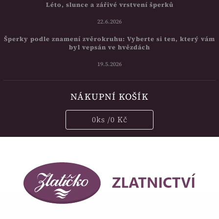
Léto, slunce a zářivé vrstvení šperků
22.6.2026
Šperky podle znamení zvěrokruhu: Vyberte si ten, který vám
byl vepsán ve hvězdách
19.5.2026
NÁKUPNÍ KOŠÍK
0
ks /
0 Kč