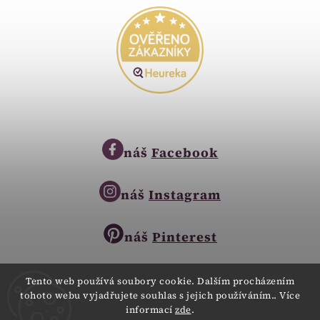
náš
Facebook
náš
Instagram
náš
Pinterest
Tento web používá soubory cookie. Dalším procházením
tohoto webu vyjadřujete souhlas s jejich používáním.. Více
Copyright © 2023
informací
zde
.