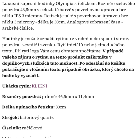
Luxusní kapesní hodinky Olympia s řetízkem. Rozměr ocelového
pouzdra 46,5mm v celozlaté barvě s povrchovou úpravou bez
niklu IPS 3 microny. Řetízek je také s povrchovou úpravou bez
niklu 3 microny - délka je 30cm. Analogové zobrazení času -
arabské číslice.
Hodinky je možné označit rytinou z vrchní nebo spodní strany
pouzdra - zevnitř i zvenku. Rytí iniciálů nebo jednoduchého
textu. Při rytí loga Vám cenu obratem spočítáme.
V případě
vašeho zájmu o rytinu na tento produkt zaškrtněte v
doplňkových službách tuto možnost. Po odeslání do košíku
pokračujte s vložením textu případně obrázku, který chcete na
hodinky vyznačit.
Ukázka rytin:
KLIKNI
Rozměry pouzdra:
průměr 46,5mm x 11,4mm
Délka upínacího řetízku:
30cm
Strojek:
bateriový quartz
Číselník:
ručičkové