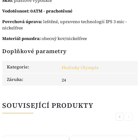
Sklo:
plastové vypouklé
Vodotěsnost: 0ATM - prachotěsné
Povrchová úprava:
leštěné, upraveno technologií IPS 3 mic -
nickelfree
Materiál pouzdra:
obecný kov/nickelfree
Doplňkové parametry
Kategorie
:
Hodinky Olympia
Záruka
:
24
SOUVISEJÍCÍ PRODUKTY
Previous
Next