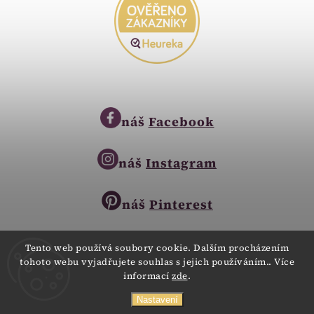
náš
Facebook
náš
Instagram
náš
Pinterest
Tento web používá soubory cookie. Dalším procházením
tohoto webu vyjadřujete souhlas s jejich používáním.. Více
Copyright © 2023
informací
zde
.
Zlatnictví Zlatíčko
obchod@zlatnictvi-zlaticko.cz
Všechna práva vyhrazena.
Nastavení
+420 777 007 189