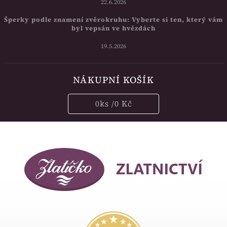
22.6.2026
Šperky podle znamení zvěrokruhu: Vyberte si ten, který vám
byl vepsán ve hvězdách
19.5.2026
NÁKUPNÍ KOŠÍK
0
ks /
0 Kč