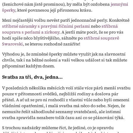
(ženichové nám jistě prominou), by měla být ozdobena
jemnými
šperky
, které povznesou její přirozenou krásu.
Mezi nejčastější volbu nevěst patří jednoznačně perly. Konkrétně
stříbrné náramky s pravými říčními perlami
nebo
stříbrná
souprava s perlami a zirkony
. A jestli máte pocit, že se pro vás
hodí spíše něco blyštivějšího, sáhněte po
stříbrné soupravě
Swarovski
, se kterou rozhodně zazáříte!
Výhodou je, že zmíněné šperky můžete využít jak na slavnostní
chvíle, tak i na běžné nošení a vaši velkou událost si tak můžete
připomínat každým dnem.
Svatba za tři, dva, jedna...
V posledních několika měsících volí stále více párů menší svatbu
pouze v přítomnosti svědků, nejbližší rodiny a doslova pár
přátel. A ať už se pro ni rozhodli z vlastní vůle nebo byli omezeni
vládními opatřeními, i malá svatba má něco do sebe. Nejen, že
nemusíte řešit sáhodlouhé seznamy svatebčanů, ale intimní
svatba zpravidla nezabere tolik času ani co se plánování týká.
S trochou nadsázky můžeme říct, že jediné, co je opravdu