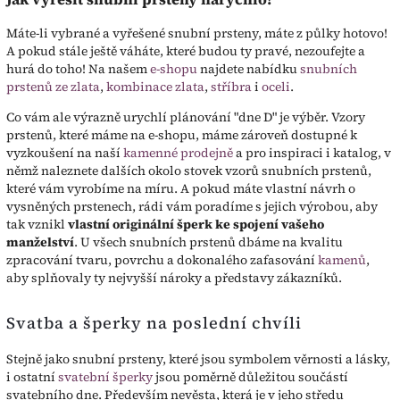
Máte-li vybrané a vyřešené snubní prsteny, máte z půlky hotovo!
A pokud stále ještě váháte, které budou ty pravé, nezoufejte a
hurá do toho! Na našem
e-shopu
najdete nabídku
snubních
prstenů ze zlata
,
kombinace zlata
,
stříbra
i
oceli
.
Co vám ale výrazně urychlí plánování "dne D" je výběr. Vzory
prstenů, které máme na e-shopu, máme zároveň dostupné k
vyzkoušení na naší
kamenné prodejně
a pro inspiraci i katalog, v
němž naleznete dalších okolo stovek vzorů snubních prstenů,
které vám vyrobíme na míru. A pokud máte vlastní návrh o
vysněných prstenech, rádi vám poradíme s jejich výrobou, aby
tak vznikl
vlastní originální šperk ke spojení vašeho
manželství
. U všech snubních prstenů dbáme na kvalitu
zpracování tvaru, povrchu a dokonalého zafasování
kamenů
,
aby splňovaly ty nejvyšší nároky a představy zákazníků.
Svatba a šperky na poslední chvíli
Stejně jako snubní prsteny, které jsou symbolem věrnosti a lásky,
i ostatní
svatební šperky
jsou poměrně důležitou součástí
svatebního dne. Především nevěsta, která je v jeho středu