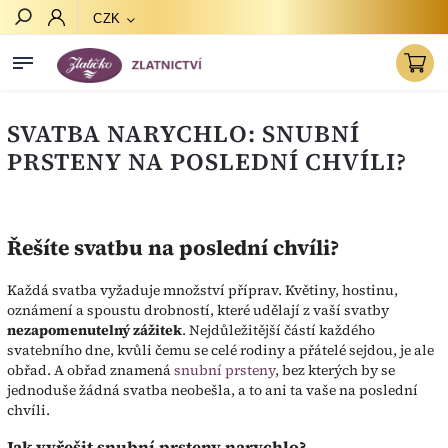
CZK
Hledat
SVATBA NARYCHLO: SNUBNÍ
PRSTENY NA POSLEDNÍ CHVÍLI?
Řešíte svatbu na poslední chvíli?
Každá svatba vyžaduje množství příprav. Květiny, hostinu,
oznámení a spoustu drobností, které udělají z vaší svatby
nezapomenutelný zážitek
. Nejdůležitější částí každého
svatebního dne, kvůli čemu se celé rodiny a přátelé sejdou, je ale
obřad. A obřad znamená
snubní prsteny
, bez kterých by se
jednoduše žádná svatba neobešla, a to ani ta vaše na poslední
chvíli.
Jak vyřešit snubní prsteny narychlo?