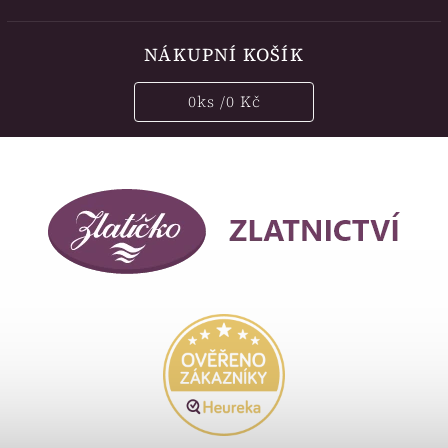
NÁKUPNÍ KOŠÍK
0
ks /
0 Kč