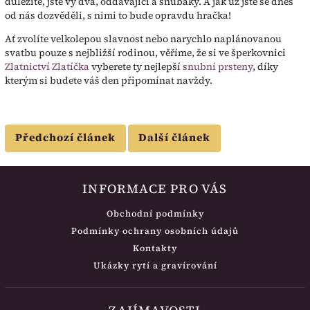
důležité, jste vy dva, oddávající a snubáky. A jak už jste se dnes
od nás dozvěděli, s nimi to bude opravdu hračka!
Ať zvolíte velkolepou slavnost nebo narychlo naplánovanou
svatbu pouze s nejbližší rodinou, věříme, že si ve šperkovnici
Zlatnictví Zlatíčka
vyberete ty nejlepší
snubní prsteny
, díky
kterým si budete váš den připomínat navždy.
Předchozí článek
Další článek
INFORMACE PRO VÁS
Obchodní podmínky
Podmínky ochrany osobních údajů
Kontakty
Ukázky rytí a gravírování