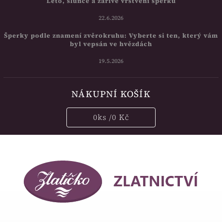
Léto, slunce a zářivé vrstvení šperků
22.6.2026
Šperky podle znamení zvěrokruhu: Vyberte si ten, který vám
byl vepsán ve hvězdách
19.5.2026
NÁKUPNÍ KOŠÍK
0
ks /
0 Kč