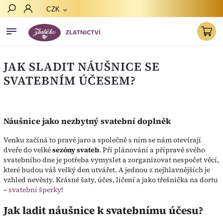
CZK
Hledat
JAK SLADIT NÁUŠNICE SE
SVATEBNÍM ÚČESEM?
Náušnice jako nezbytný svatební doplněk
Venku začíná to pravé jaro a společně s ním se nám otevírají
dveře do velké
sezóny svateb
. Při plánování a přípravě svého
svatebního dne je potřeba vymyslet a zorganizovat nespočet věcí,
které budou váš velký den utvářet. A jednou z nejhlavnějších je
vzhled nevěsty. Krásné šaty, účes, líčení a jako třešnička na dortu
–
svatební šperky
!
Jak ladit náušnice k svatebnímu účesu?