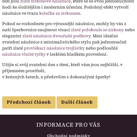
den jsou
zlaté zirkonové náušnice
, které se se svou jednoduchostí
hodí ke složitějším i moderním účesům. Podobný efekt vytvoří
náušnice ve tvaru
kolečka se zirkonem
.
Pokud se rozhodnete pro výraznější náušnice, mohly by vás z
naší šperkovnice zaujmout visací
zlaté polokoule se zirkony
nebo
elegantní
zlaté náušnice dvouřadé podkovy
. Mezi ideální
svatební náušnice z minimalistického stylu pak jednoznačně
patří zlaté
provlékací náušnice trojlístky
nebo podlouhlé
náušnice vlnité tyčky
v lesklém hladkém provedení.
Užijte si svůj svatební den s těmi, kteří vám jsou nejbližší, v
příjemném prostředí,
v krásných šatech, a především s dokonalými šperky!
Předchozí článek
Další článek
INFORMACE PRO VÁS
Obchodní podmínky