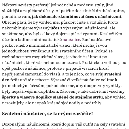
Některé nevěsty preferují jednoduché a moderní styly, jiné
složitější a zaplétané účesy. Ať patříte do jedné či druhé skupiny,
poradíme vám,
jak dokonale zkombinovat účes s náušnicemi
.
Obecně platí, že by vzhled měl působit čistě a vzdušně. Proto
nekombinujeme výrazný
účes
s výraznými náušnicemi, ale
snažíme se, aby byl celkový dojem spíše elegantní. Ke složitým
účesům ladíme minimalistické
náušnice
. Buď nadčasové
peckové nebo minimalistické visací, které nechají svou
jednoduchostí vyniknout sílu svatebního účesu. Pokud se
rozhodnete pro rozpuštěné vlasy, je vhodné sáhnout po
náušnicích, které vás nebudou omezovat. Praktickou volbou jsou
opět peckové náušnice, protože v případě visacích hrozí
nepříjemné zamotání do vlasů, a to je něco, co ve svůj
svatební
den
řešit určitě nechcete. Výrazné či velké náušnice volíme k
jednoduchým účesům, pokud chceme, aby doopravdy vynikly a
byly nejzářivějším doplňkem. Zároveň je také dobré mít všechny
šperky a vlasové doplňky sladěné do stejného stylu
, aby vzhled
nerozbíjely, ale naopak krásně sjednotily a podtrhly!
Svatební náušnice, se kterými zazáříte!
Dokonalými náušnicemi, které doplní váš outfit na celý svatební