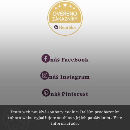
náš
Facebook
náš
Instagram
náš
Pinterest
Tento web používá soubory cookie. Dalším procházením
tohoto webu vyjadřujete souhlas s jejich používáním.. Více
Copyright © 2023
informací
zde
.
Zlatnictví Zlatíčko