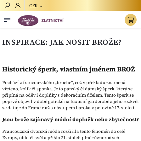
CZK
Hledat
INSPIRACE: JAK NOSIT BROŽE?
Historický šperk, vlastním jménem BROŽ
Pochází z francouzského „broche“, což v překladu znamená
vřeteno, kolík či sponka. Je to pánský či dámský šperk, který se
připíná na oděv i doplňky s dekoračním účelem. Tento šperk se
poprvé objevil v době gotické na luxusní garderobě a jeho rozkvět
se datuje do Francie až s nástupem baroka v polovině 17. století.
Jsou brože zajímavý módní doplněk nebo zbytečnost?
Francouzská dvorská móda rozšířila tento fenomén do celé
Evropy, obletěl svět a přišlo 21. století plné různorodých