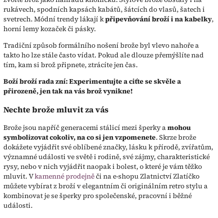
rukávech, spodních kapsách kabátů, šátcích do vlasů, šatech i
svetrech. Módní trendy lákají k
připevňování broží i na kabelky
,
horní lemy kozaček či pásky.
Tradiční způsob formálního nošení brože byl vlevo nahoře a
takto ho lze stále často vídat. Pokud ale dlouze přemýšlíte nad
tím, kam si brož připnete, ztrácíte jen čas.
Boží broží rada zní: Experimentujte a ciťte se skvěle a
přirozeně, jen tak na vás brož vynikne!
Nechte brože mluvit za vás
Brože jsou napříč generacemi stálicí mezi šperky a
mohou
symbolizovat cokoliv, na co si jen vzpomenete
. Skrze brože
dokážete vyjádřit své oblíbené značky, lásku k přírodě, zvířatům,
významné události ve světě i rodině, své zájmy, charakteristické
rysy, nebo v nich vyjádřit naopak i bolest, o které je vám těžko
mluvit. V
kamenné prodejně
či na e-shopu Zlatnictví Zlatíčko
můžete vybírat z broží v elegantním či originálním retro stylu a
kombinovat je se šperky pro společenské, pracovní i běžné
události.