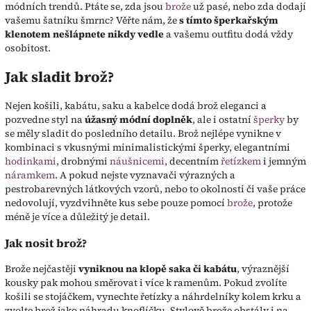
módních trendů. Ptáte se, zda jsou
brože
už pasé, nebo zda dodají
vašemu šatníku šmrnc? Věřte nám, že
s tímto šperkařským
klenotem nešlápnete nikdy vedle
a vašemu outfitu dodá vždy
osobitost.
Jak sladit brož?
Nejen košili, kabátu, saku a kabelce dodá brož eleganci a
pozvedne styl na
úžasný módní doplněk
, ale i ostatní
šperky
by
se měly sladit do posledního detailu. Brož nejlépe vynikne v
kombinaci s vkusnými minimalistickými šperky, elegantními
hodinkami
, drobnými
náušnicemi
, decentním
řetízkem
i jemným
náramkem
. A pokud nejste vyznavači výrazných a
pestrobarevných látkových vzorů, nebo to okolnosti či vaše práce
nedovolují, vyzdvihněte kus sebe pouze pomocí
brože
, protože
méně je více a důležitý je detail.
Jak nosit brož?
Brože nejčastěji
vyniknou na klopě saka či kabátu
, výraznější
kousky pak mohou směrovat i více k ramenům. Pokud zvolíte
košili se stojáčkem, vynechte řetízky a náhrdelníky kolem krku a
zvolte brož jako náhradu knoflíčku. Stylově brože obstály i na