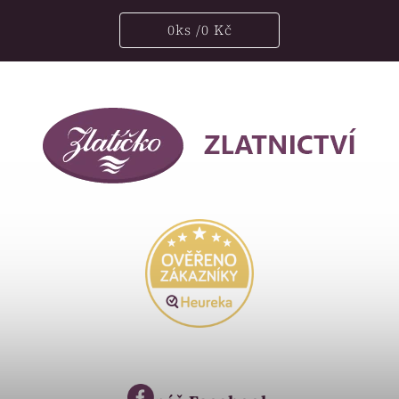
0
ks /
0 Kč