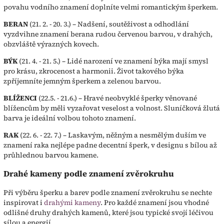
povahu vodního znamení doplníte velmi romantickým šperkem.
BERAN
(21. 2. - 20. 3.) – Nadšení, soutěživost a odhodlání
vyzdvihne znamení berana rudou červenou barvou, v drahých,
obzvláště výrazných kovech.
BÝK
(21. 4. - 21. 5.) – Lidé narození ve znamení býka mají smysl
pro krásu, zkrocenost a harmonii. Život takového býka
zpříjemníte jemným šperkem a zelenou barvou.
BLÍŽENCI
(22.5. - 21.6.) – Hravé neobvyklé šperky věnované
blížencům by měli vyzařovat veselost a volnost. Sluníčková žlutá
barva je ideální volbou tohoto znamení.
RAK
(22. 6. - 22. 7.) – Laskavým, něžným a nesmělým duším ve
znamení raka nejlépe padne decentní šperk, v designu s bílou až
průhlednou barvou kamene.
Drahé kameny podle znamení zvěrokruhu
Při výběru šperku a barev podle znamení zvěrokruhu se nechte
inspirovat i
drahými kameny
. Pro každé znamení jsou vhodné
odlišné druhy drahých kamenů, které jsou typické svojí léčivou
sílou a energií.