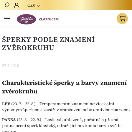
CZK
Hledat
ŠPERKY PODLE ZNAMENÍ
ZVĚROKRUHU
27.7.2018
Charakteristické šperky a barvy znamení
zvěrokruhu
LEV
(23. 7. - 22. 8.) – Temperamentní znamení nejvíce oslní
výrazným šperkem a zazáří v oranžovém nebo ohnivém zbarvení.
PANNA
(23. 8. - 22. 9.) – Laskavá, uhlazená, pořádná a přesná
panna ocení šperk klasický, odrážející nevinnou barvu světle
modrou.