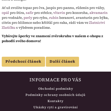
Ať už zvolíte topaz pro lva, jaspis pro pannu, růženín pro váhy,
opál
pro štíra,
safír
pro střelce,
vltavín
pro kozoroha,
akvamarín
pro vodnáře,
perly
pro rybu,
rubín
beranovi, avanturín pro býka,
citrín pro blížence nebo křišťál pro raka, rádi vám ve
Zlatnictví
Zlatíčku
s výběrem poradíme.
Vybírejte šperky ve znamení zvěrokruhu v našem e-shopu z
pohodlí svého domova!
Předchozí článek
Další článek
INFORMACE PRO VÁS
Obchodní podmínky
Podmínky ochrany osobních údajů
Kontakty
Ukázky rytí a gravírování