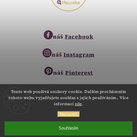
náš
Facebook
náš
Instagram
náš
Pinterest
Tento web používá soubory cookie. Dalším procházením
tohoto webu vyjadřujete souhlas s jejich používáním.. Více
Copyright © 2023
informací
zde
.
Zlatnictví Zlatíčko
obchod@zlatnictvi-zlaticko.cz
Všechna práva vyhrazena.
Nastavení
+420 777 007 189
Webdesign
Digitalka.cz
Souhlasím