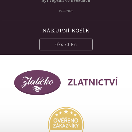
byl vepsán ve hvězdách
19.5.2026
NÁKUPNÍ KOŠÍK
0
ks /
0 Kč