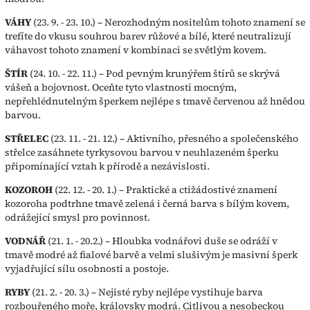
VÁHY
(23. 9. - 23. 10.) – Nerozhodným nositelům tohoto znamení se
trefíte do vkusu souhrou barev růžové a bílé, které neutralizují
váhavost tohoto znamení v kombinaci se světlým kovem.
ŠTÍR
(24. 10. - 22. 11.) – Pod pevným krunýřem štírů se skrývá
vášeň a bojovnost. Oceňte tyto vlastnosti mocným,
nepřehlédnutelným šperkem nejlépe s tmavě červenou až hnědou
barvou.
STŘELEC
(23. 11. - 21. 12.) – Aktivního, přesného a společenského
střelce zasáhnete tyrkysovou barvou v neuhlazeném šperku
připomínající vztah k přírodě a nezávislosti.
KOZOROH
(22. 12. - 20. 1.) – Praktické a ctižádostivé znamení
kozoroha podtrhne tmavě zelená i černá barva s bílým kovem,
odrážející smysl pro povinnost.
VODNÁŘ
(21. 1. - 20.2.) – Hloubka vodnářovi duše se odráží v
tmavě modré až fialové barvě a velmi slušivým je masivní šperk
vyjadřující sílu osobnosti a postoje.
RYBY
(21. 2. - 20. 3.) – Nejisté ryby nejlépe vystihuje barva
rozbouřeného moře, královsky modrá. Citlivou a nesobeckou