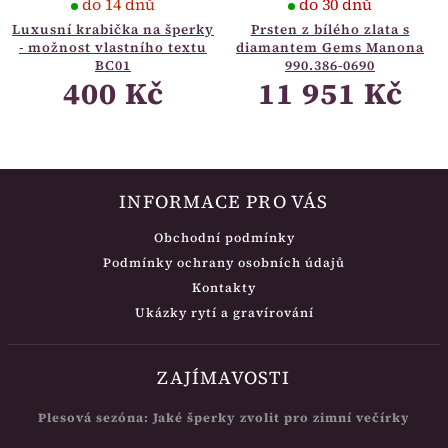
do 14 dnů
do 30 dnů
Luxusní krabička na šperky
Prsten z bílého zlata s
- možnost vlastního textu
diamantem Gems Manona
BC01
990.386-0690
400 Kč
11 951 Kč
INFORMACE PRO VÁS
Obchodní podmínky
Podmínky ochrany osobních údajů
Kontakty
Ukázky rytí a gravírování
ZAJÍMAVOSTI
Plesová sezóna: Jaké šperky zvolit pro zimní večírky