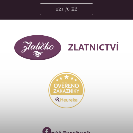
0
ks /
0 Kč
náš
Facebook