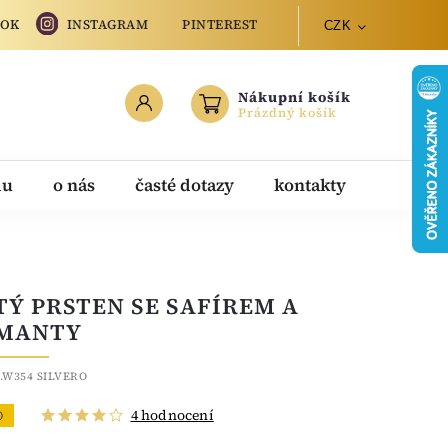
OOK
INSTAGRAM
PINTEREST
CZK
Nákupní košík
Prázdný košík
du
o nás
časté dotazy
kontakty
TÝ PRSTEN SE SAFÍREM A
MANTY
.W354 SILVERO
4 hodnocení
O