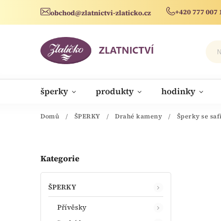
+420 777 007 
obchod@zlatnictvi-zlaticko.cz
šperky
produkty
hodinky
novinky
Domů
/
ŠPERKY
/
Drahé kameny
/
Šperky se saf
Kategorie
ŠPERKY
Přívěsky