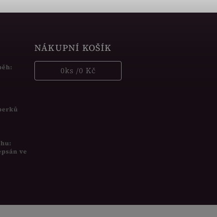
NÁKUPNÍ KOŠÍK
běh:
0
ks /
0 Kč
šperků
uhu:
epsán ve