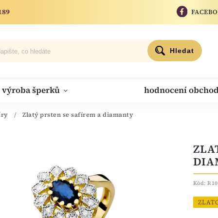
189
FACEB
Hledat
výroba šperků
hodnocení obcho
íry
/
Zlatý prsten se safírem a diamanty
ZLA
DIA
Kód:
R10
ZLAT