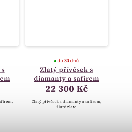
do 30 dnů
 s
Zlatý přívěsek s
rem
diamanty a safírem
22 300 Kč
afírem,
Zlatý přívěsek s diamanty a safírem,
žluté zlato