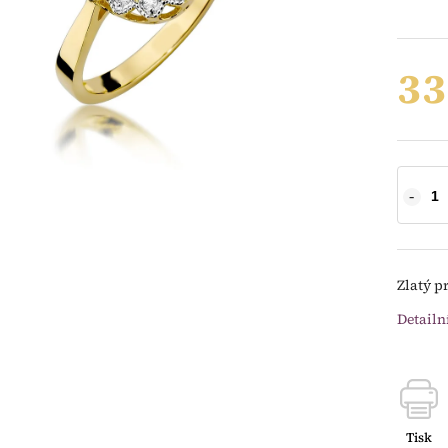
33
Zlatý p
Detailn
Tisk