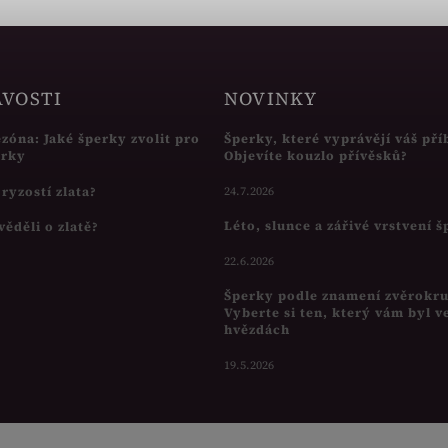
AVOSTI
NOVINKY
ezóna: Jaké šperky zvolit pro
Šperky, které vyprávějí váš pří
írky
Objevíte kouzlo přívěsků?
s ryzostí zlata?
24.7.2026
Léto, slunce a zářivé vrstvení 
věděli o zlatě?
22.6.2026
Šperky podle znamení zvěrokr
Vyberte si ten, který vám byl v
hvězdách
19.5.2026