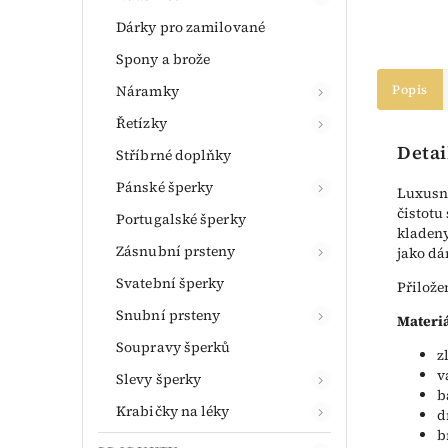
Dárky pro zamilované
Spony a brože
Náramky
Popis
Řetízky
Detai
Stříbrné doplňky
Pánské šperky
Luxusní
čistotu
Portugalské šperky
kladeny
Zásnubní prsteny
jako dá
Svatební šperky
Přilože
Snubní prsteny
Materiá
Soupravy šperků
z
v
Slevy šperky
b
Krabičky na léky
d
b