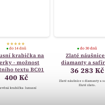
do 14 dnů
do 30 dnů
usní krabička na
Zlaté náušnice
erky - možnost
diamanty a safí
36 283 Kč
tního textu BC01
400 Kč
Zlaté náušnice s diamanty a s
žluté zlato.
evěná krabička- luxusní