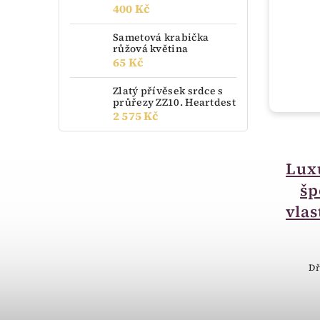
400 Kč
Sametová krabička
růžová květina
65 Kč
Zlatý přívěsek srdce s
průřezy ZZ10. Heartdest
2 575 Kč
momentálně nedostupné
Luxusní krabička na
Lux
šperky - možnost
šp
vlastního textu BA11
vlas
400 Kč
Luxusní Krabička na šperky - dřevo
Dř