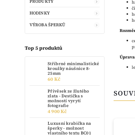
PRODUKTY
h
č
HODINKY
b
b
VÝROBA ŠPERKŮ
Rozměr
c
p
Top 5 produktů
Úprava
Stříbrné minimalistické
l
kroužky náušnice 8-
25mm
60 Kč
Přívěsek ze žlutého
SOUV
zlata - Destička s
možností vyrytí
fotografie
4 900 Kč
Luxusní krabička na
TIP
šperky - možnost
vlastního textu BC01