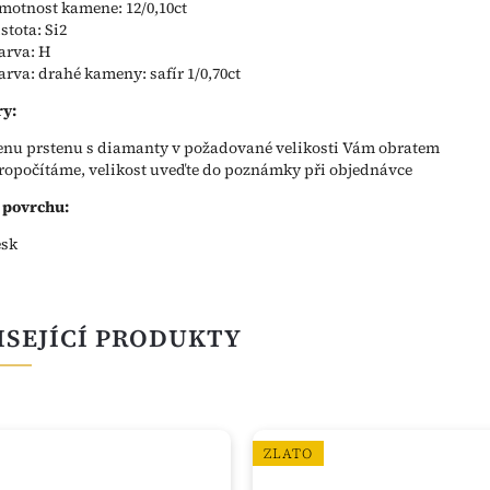
motnost kamene: 12/0,10ct
istota: Si2
arva: H
arva: drahé kameny: safír 1/0,70ct
y:
enu prstenu s diamanty v požadované velikosti Vám obratem
ropočítáme, velikost uveďte do poznámky při objednávce
 povrchu:
esk
ISEJÍCÍ PRODUKTY
ZLATO