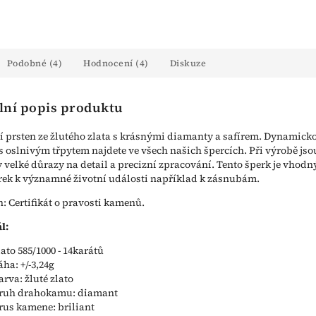
Podobné (4)
Hodnocení (4)
Diskuze
lní popis produktu
 prsten ze žlutého zlata s krásnými diamanty a safírem. Dynamick
 s oslnivým třpytem najdete ve všech našich špercích. Při výrobě jso
 velké důrazy na detail a precizní zpracování. Tento šperk je vhodn
rek k významné životní události například k zásnubám.
n: Certifikát o pravosti kamenů.
l:
lato 585/1000 - 14karátů
áha: +/-3,24g
arva: žluté zlato
ruh drahokamu: diamant
rus kamene: briliant