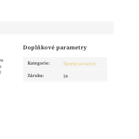
Doplňkové parametry
ou
Kategorie
:
Šperky se safíry
u
ý
Záruka
:
24