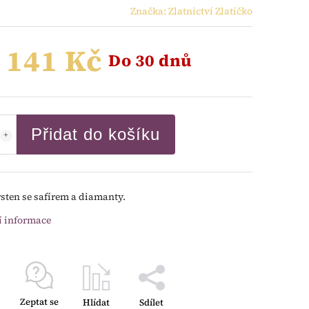
Značka:
Zlatnictví Zlatíčko
 141 Kč
Do 30 dnů
Přidat do košíku
rsten se safírem a diamanty.
í informace
Zeptat se
Hlídat
Sdílet