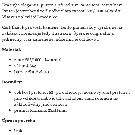
Krásný a elegantní prsten s přírodním kamenem - vltavínem.
Prsten je vyrobený ze žlutého zlata ryzosti 585/1000-14karátů.
Vltavín naleziště Besednice
Certifikát k pravosti kamene. Tento prsten vždy vyrábíme na
zakázku, obrázek je tedy ilustrační. Šperk je originální a
jedinečný, tvar kamene se může mírně odlišovat.
Materiál:
zlato 585/1000 - 14karátů
váha: 4,34g
barva: žluté zlato
Rozměry:
velikost prstenu: 62 - po dohodě je možné vyrobit prsten i v
jiné velikosti nebo je také skladem, cena se změní na
základě váhy jiné velikosti
průměr kamene: 23x16mm
Úprava povrchu:
lesk