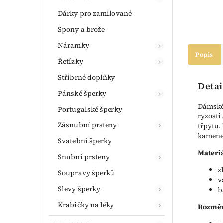
Dárky pro zamilované
Spony a brože
Náramky
Popis
Řetízky
Stříbrné doplňky
Detai
Pánské šperky
Dámské 
Portugalské šperky
ryzosti
Zásnubní prsteny
třpytu.
kamene
Svatební šperky
Materiá
Snubní prsteny
z
Soupravy šperků
v
Slevy šperky
b
Krabičky na léky
Rozměr