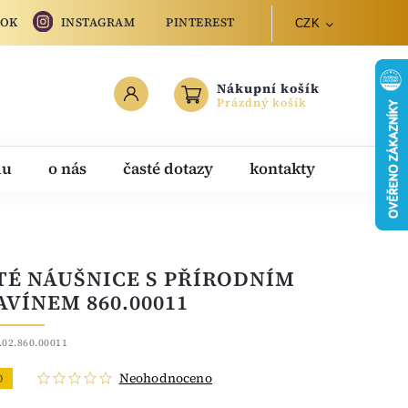
OOK
INSTAGRAM
PINTEREST
CZK
Nákupní košík
Prázdný košík
du
o nás
časté dotazy
kontakty
TÉ NÁUŠNICE S PŘÍRODNÍM
AVÍNEM 860.00011
.02.860.00011
Neohodnoceno
O