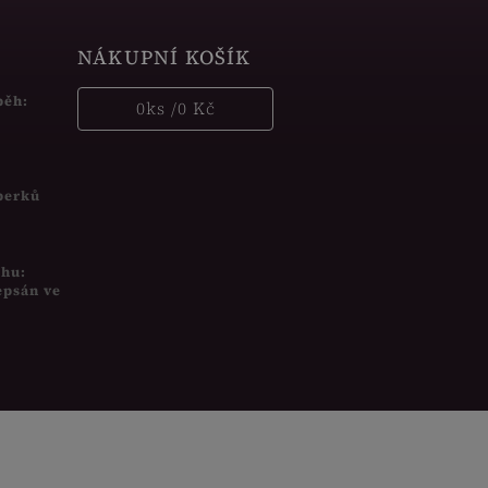
NÁKUPNÍ KOŠÍK
běh:
0
ks /
0 Kč
šperků
uhu:
epsán ve