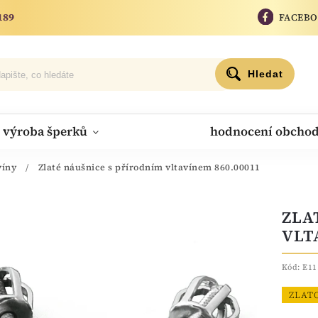
189
FACEB
Hledat
výroba šperků
hodnocení obcho
víny
/
Zlaté náušnice s přírodním vltavínem 860.00011
ZLA
VLT
Kód:
E11
ZLAT