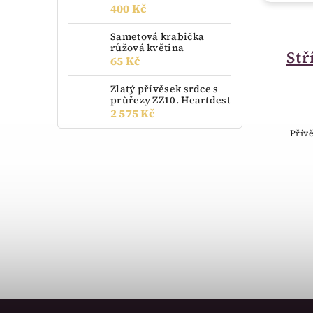
400 Kč
do 30 dnů
Sametová krabička
růžová květina
Prsten ze žlutého
Stř
65 Kč
zlata vltavín
Zlatý přívěsek srdce s
přírodní podélně
průřezy ZZ10. Heartdest
2 575 Kč
uchycen slabým
Přívě
zlatým drátkem,
vel.57 860.00072
20 944 Kč
Elegantní prsten ze žlutého zlata s
přírodním vltavínem