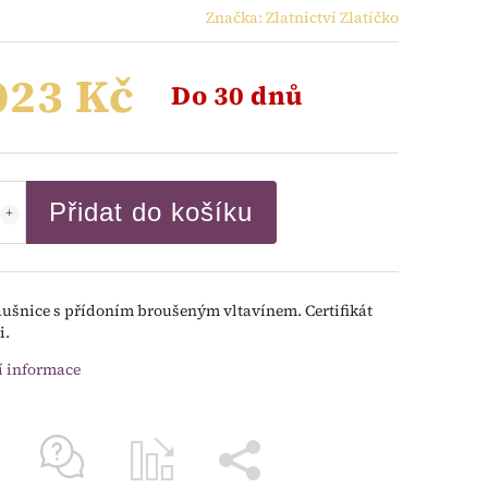
Značka:
Zlatnictví Zlatíčko
023 Kč
Do 30 dnů
Přidat do košíku
áušnice s přídoním broušeným vltavínem. Certifikát
i.
í informace