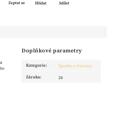
Zeptat se
Hlídat
Sdílet
Doplňkové parametry
ta
Kategorie
:
Šperky s vltavíny
ého
Záruka
:
24