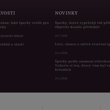
AVOSTI
NOVINKY
ezóna: Jaké šperky zvolit pro
Šperky, které vyprávějí váš pří
írky
Objevíte kouzlo přívěsků?
s ryzostí zlata?
24.7.2026
Léto, slunce a zářivé vrstvení 
věděli o zlatě?
22.6.2026
Šperky podle znamení zvěrokr
Vyberte si ten, který vám byl v
hvězdách
19.5.2026