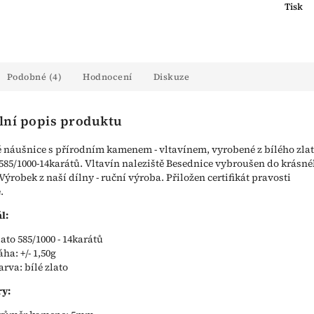
Tisk
Podobné (4)
Hodnocení
Diskuze
lní popis produktu
náušnice s přírodním kamenem - vltavínem, vyrobené z bílého zla
 585/1000-14karátů. Vltavín naleziště Besednice vybroušen do krásn
 Výrobek z naší dílny - ruční výroba. Přiložen certifikát pravosti
.
l:
lato 585/1000 - 14karátů
áha: +/- 1,50g
arva: bílé zlato
y: