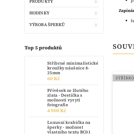
p
PRODUKTY
Zapínán
HODINKY
š
VÝROBA ŠPERKŮ
SOUV
Top 5 produktů
Stříbrné minimalistické
kroužky náušnice 8-
25mm
60 Kč
ZLATO
STŘÍBR
Přívěsek ze žlutého
zlata - Destička s
možností vyrytí
fotografie
4 900 Kč
Luxusní krabička na
šperky - možnost
vlastního textu BC01