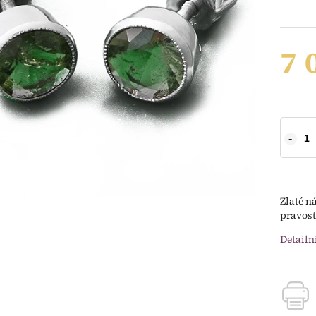
7 
Zlaté n
pravost
Detailn