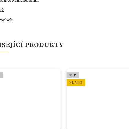
růměr kamene: 5mm
í:
roubek
ISEJÍCÍ PRODUKTY
O
TIP
ZLATO