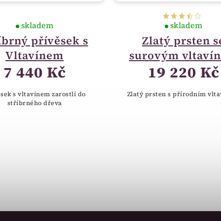
skladem
skladem
íbrný přívěsek s
Zlatý prsten s
Vltavínem
surovým vltaví
7 440 Kč
19 220 Kč
sek s vltavínem zarostlí do
Zlatý prsten s přírodním vlt
stříbrného dřeva