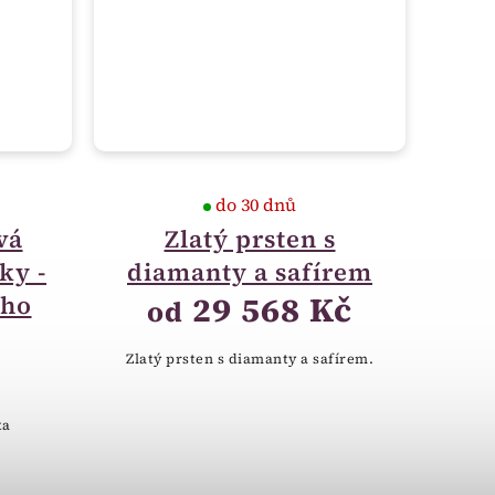
do 30 dnů
vá
Zlatý prsten s
ky -
diamanty a safírem
29 568 Kč
ího
od
Zlatý prsten s diamanty a safírem.
ka