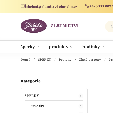
+420 777 007 
obchod@zlatnictvi-zlaticko.cz
šperky
produkty
hodinky
novinky
Domů
/
ŠPERKY
/
Prsteny
/
Zlaté prsteny
/
Pr
Kategorie
ŠPERKY
Přívěsky