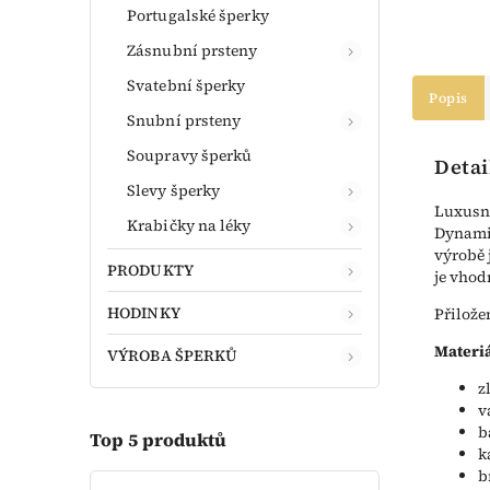
Portugalské šperky
Zásnubní prsteny
Svatební šperky
Popis
Snubní prsteny
Soupravy šperků
Detai
Slevy šperky
Luxusní
Krabičky na léky
Dynamic
výrobě 
PRODUKTY
je vhod
HODINKY
Přilože
Materiá
VÝROBA ŠPERKŮ
z
v
b
Top 5 produktů
k
b