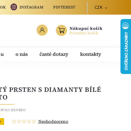
OOK
INSTAGRAM
PINTEREST
CZK
Nákupní košík
Prázdný košík
du
o nás
časté dotazy
kontakty
TÝ PRSTEN S DIAMANTY BÍLÉ
TO
.W353 SILVERO
Neohodnoceno
O