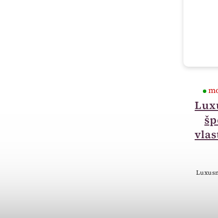
do 14 dnů
mo
Luxusní krabička na
Lux
šperky - možnost
šp
vlastního textu BC01
vlas
400 Kč
Dřevěná krabička- luxusní
Luxusn