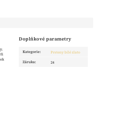
Doplňkové parametry
y.
Kategorie
:
Prsteny bílé zlato
ři
erk
Záruka
:
24