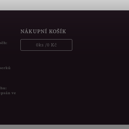
NÁKUPNÍ KOŠÍK
běh:
0
ks /
0 Kč
šperků
uhu:
epsán ve