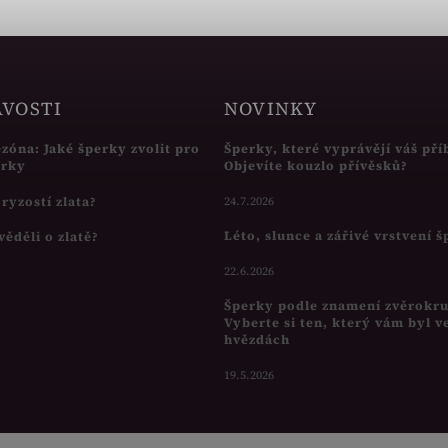
AVOSTI
NOVINKY
ezóna: Jaké šperky zvolit pro
Šperky, které vyprávějí váš pří
írky
Objevíte kouzlo přívěsků?
s ryzostí zlata?
24.7.2026
Léto, slunce a zářivé vrstvení 
věděli o zlatě?
22.6.2026
Šperky podle znamení zvěrokr
Vyberte si ten, který vám byl v
hvězdách
19.5.2026