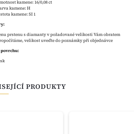
motnost kamene: 16/0,08 ct
arva kamene: H
istota kamene: SI 1
y:
enu prstenu s diamanty v požadované velikosti Vám obratem
ropočítáme, velikost uveďte do poznámky při objednávce
 povrchu:
esk
ISEJÍCÍ PRODUKTY