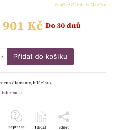
Značka:
Zlatnictví Zlatíčko
 901 Kč
Do 30 dnů
Přidat do košíku
sten s diamanty, bílé zlato.
í informace
Zeptat se
Hlídat
Sdílet