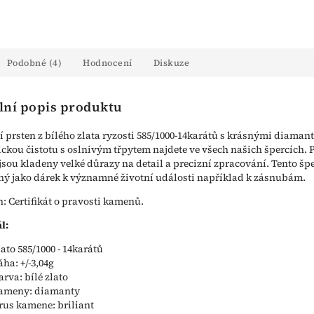
Podobné (4)
Hodnocení
Diskuze
lní popis produktu
 prsten z bílého zlata ryzosti 585/1000-14karátů s krásnými diamant
kou čistotu s oslnivým třpytem najdete ve všech našich špercích. P
jsou kladeny velké důrazy na detail a precizní zpracování. Tento šp
ný jako dárek k významné životní události například k zásnubám.
n: Certifikát o pravosti kamenů.
l:
lato 585/1000 - 14karátů
áha: +/-3,04g
arva: bílé zlato
ameny: diamanty
rus kamene: briliant