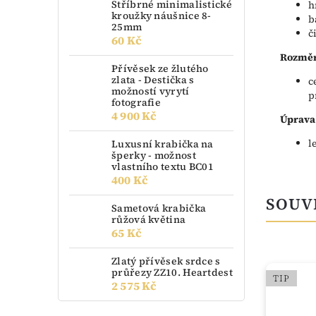
Stříbrné minimalistické
h
kroužky náušnice 8-
b
25mm
č
60 Kč
Rozměr
Přívěsek ze žlutého
zlata - Destička s
c
možností vyrytí
p
fotografie
4 900 Kč
Úprava
l
Luxusní krabička na
šperky - možnost
vlastního textu BC01
400 Kč
SOUV
Sametová krabička
růžová květina
65 Kč
Zlatý přívěsek srdce s
průřezy ZZ10. Heartdest
TIP
2 575 Kč