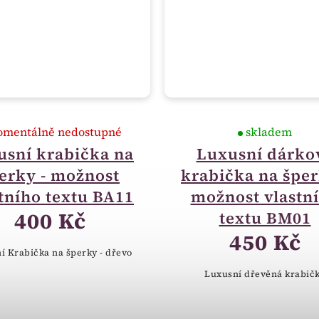
mentálně nedostupné
skladem
usní krabička na
Luxusní dárko
erky - možnost
krabička na šper
tního textu BA11
možnost vlastn
400 Kč
textu BM01
450 Kč
í Krabička na šperky - dřevo
Luxusní dřevěná krabič