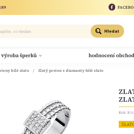
189
FACEB
Hledat
výroba šperků
hodnocení obcho
steny bílé zlato
/
Zlatý prsten s diamanty bílé zlato
ZLA
ZLA
Kód:
R11
ZLAT