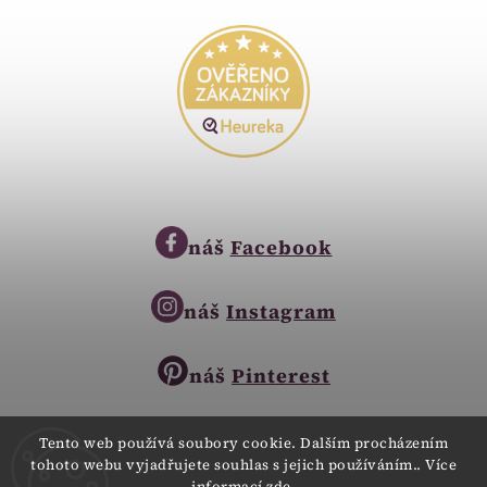
náš
Facebook
náš
Instagram
náš
Pinterest
Tento web používá soubory cookie. Dalším procházením
tohoto webu vyjadřujete souhlas s jejich používáním.. Více
Copyright © 2023
informací
zde
.