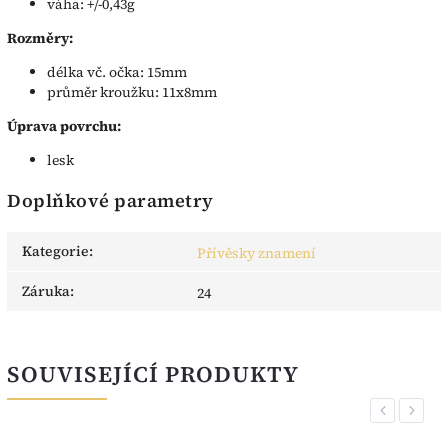
váha: +/-0,43g
Rozměry:
délka vč. očka: 15mm
průměr kroužku: 11x8mm
Úprava povrchu:
lesk
Doplňkové parametry
Kategorie
:
Přívěsky znamení
Záruka
:
24
SOUVISEJÍCÍ PRODUKTY
Previous
Next