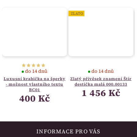
ZLATO
do 14 dnů
do 14 dnů
Luxusní krabička na šperky
Zlatý přívěsek znamení Štír
- možnost vlastního textu
destička malá 000.00133
1 456 Kč
BC01
400 Kč
INFORMACE PRO VÁS