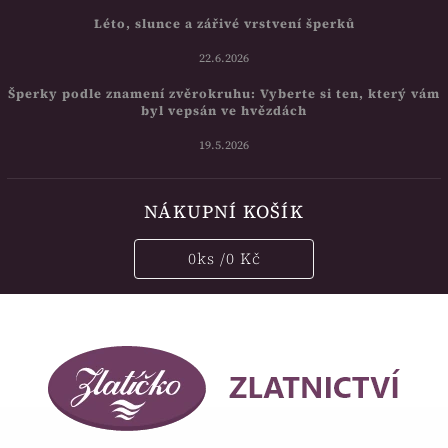
Léto, slunce a zářivé vrstvení šperků
22.6.2026
Šperky podle znamení zvěrokruhu: Vyberte si ten, který vám
byl vepsán ve hvězdách
19.5.2026
NÁKUPNÍ KOŠÍK
0
ks /
0 Kč