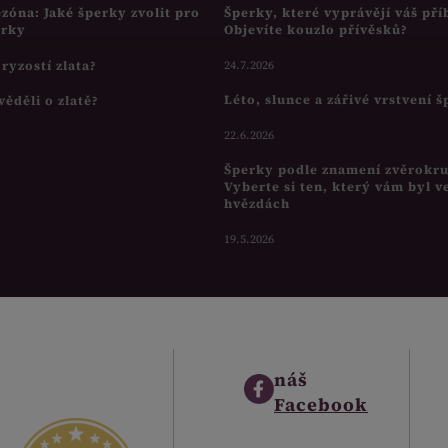
ezóna: Jaké šperky zvolit pro
Šperky, které vyprávějí váš pří
írky
Objevíte kouzlo přívěsků?
s ryzostí zlata?
24.7.2026
Léto, slunce a zářivé vrstvení 
věděli o zlatě?
22.6.2026
Šperky podle znamení zvěrokr
Vyberte si ten, který vám byl v
hvězdách
19.5.2026
náš
Facebook