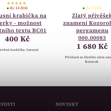
do 14 dnů
do 3 dnů
usní krabička na
Zlatý přívěše
erky - možnost
znamení Kozoro
tního textu BC01
pergamenu
400 Kč
000.00083
1 680 Kč
evěná krabička- luxusní
Přívěsek ze žlutého zlata z
Kozoroh.
AVOSTI
NOVINKY