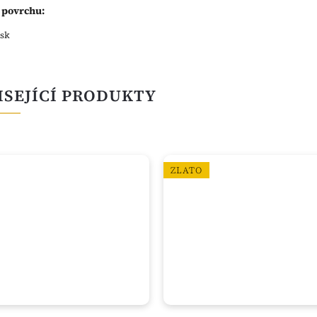
 povrchu:
esk
ISEJÍCÍ PRODUKTY
ZLATO