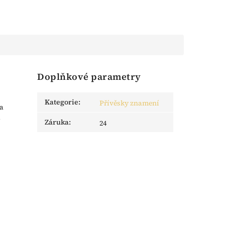
Doplňkové parametry
Kategorie
:
Přívěsky znamení
ka
u
Záruka
:
24