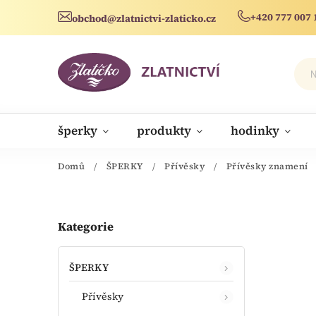
+420 777 007 
obchod@zlatnictvi-zlaticko.cz
šperky
produkty
hodinky
novinky
Domů
/
ŠPERKY
/
Přívěsky
/
Přívěsky znamení
Kategorie
ŠPERKY
Přívěsky