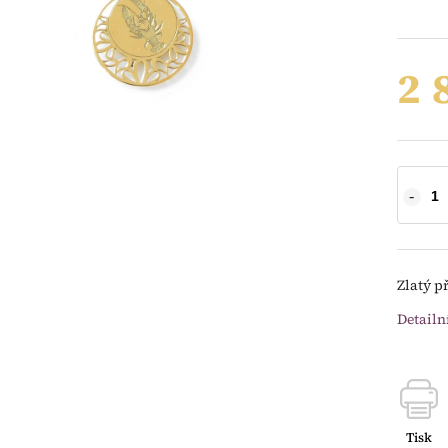
2 
Zlatý p
Detailn
Tisk