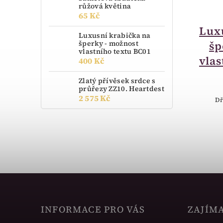
růžová květina
65 Kč
momentálně nedostupné
Luxusní krabička na
Lux
Luxusní krabička na
šperky - možnost
šperky - možnost
šp
vlastního textu BC01
vlastního textu BA11
vlas
400 Kč
400 Kč
Zlatý přívěsek srdce s
průřezy ZZ10. Heartdest
2 575 Kč
Luxusní Krabička na šperky - dřevo
Dř
INFORMACE PRO VÁS
ZAJÍM