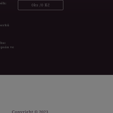
běh:
0
ks /
0 Kč
šperků
uhu:
epsán ve
Copyright © 2023