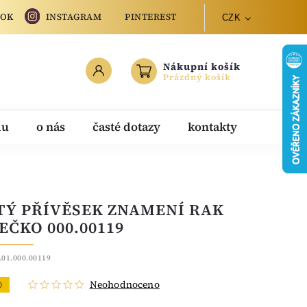
OOK
INSTAGRAM
PINTEREST
CZK
Nákupní košík
Prázdný košík
du
o nás
časté dotazy
kontakty
TÝ PŘÍVĚSEK ZNAMENÍ RAK
EČKO 000.00119
.01.000.00119
Neohodnoceno
O