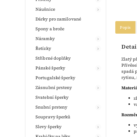
Náušnice
Dárky pro zamilované
Popis
Spony a brože
Náramky
Detai
Řetízky
Stříbrné doplňky
Zlatý p
Přívěse
Pánské šperky
spadá p
rytinu,
Portugalské šperky
Zásnubní prsteny
Materiá
Svatební šperky
z
v
Snubní prsteny
Rozměr
Soupravy šperků
v
Slevy šperky
p
Krabičky na léky