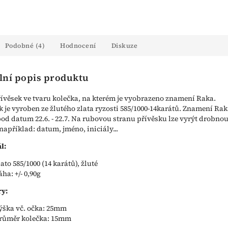
Podobné (4)
Hodnocení
Diskuze
lní popis produktu
řívěsek ve tvaru kolečka, na kterém je vyobrazeno znamení Raka.
k je vyroben ze žlutého zlata ryzosti 585/1000-14karátů. Znamení Ra
od datum 22.6. - 22.7. Na rubovou stranu přívěsku lze vyrýt drobno
 například: datum, jméno, iniciály...
l:
lato 585/1000 (14 karátů), žluté
áha: +/- 0,90g
y:
ýška vč. očka: 25mm
růměr kolečka: 15mm