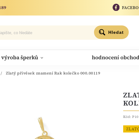
189
FACEB
Hledat
výroba šperků
hodnocení obcho
/
Zlatý přívěsek znamení Rak kolečko 000.00119
ZLA
KOL
Kód:
P10
ZLAT