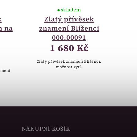
skladem
k
Zlatý přívěsek
h na
znamení Blíženci
000.00091
1 680 Kč
Zlatý přívěsek znamení Blíženci,
možnost rytí.
namení
NÁKUPNÍ KOŠÍK