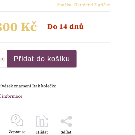
Značka:
Zlatnictví Zlatíčko
800 Kč
Do 14 dnů
Přidat do košíku
řívěsek znamení Rak kolečko.
í informace
Zeptat se
Hlídat
Sdílet