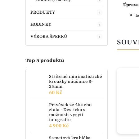
Úprava
PRODUKTY
l
HODINKY
VÝROBA ŠPERKŮ
SOUV
Top 5 produktů
TIP
Stříbrné minimalistické
kroužky náušnice 8-
25mm
60 Kč
Přívěsek ze žlutého
zlata - Destička s
možností vyrytí
fotografie
4 900 Kč
Sametová krabička