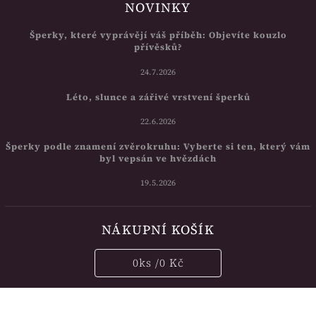
NOVINKY
Šperky, které vyprávějí váš příběh: Objevíte kouzlo
přívěsků?
24.7.2026
Léto, slunce a zářivé vrstvení šperků
22.6.2026
Šperky podle znamení zvěrokruhu: Vyberte si ten, který vám
byl vepsán ve hvězdách
19.5.2026
NÁKUPNÍ KOŠÍK
0
ks /
0 Kč