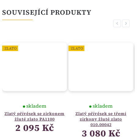
SOUVISEJÍCÍ PRODUKTY
Previous
Next
ZLATO
ZLATO
skladem
skladem
Zlatý přívěsek se zirkonem
Zlatý přívěsek se třemi
žluté zlato PA1100
zirkony žluté zlato
2 095 Kč
010.00042
3 080 Kč