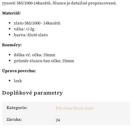
ryzosti 585/1000-14karátů. Slunce je detailně propracované.
Materiál:
zlato 585/1000 - 14karátů
váha: +/-2g
barva: žluté zlato
Rozměry:
délka vč. očka: 33mm
průměr slunce bez očka: 25mm
Úprava povrchu:
lesk
Doplňkové parametry
Kategorie
:
Přívěsky žluté zlato
Záruka
:
24