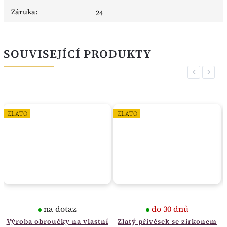
Záruka
:
24
SOUVISEJÍCÍ PRODUKTY
Previous
Next
ZLATO
ZLATO
na dotaz
do 30 dnů
Výroba obroučky na vlastní
Zlatý přívěsek se zirkonem