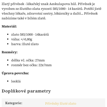
Zlatý přívěsek - lékařský znak Aeskulapova hůl. Přívěsek je
vyroben ze žlutého zlata ryzosti 585/1000 - 14 karátů. Potěší jistě
všechny lékaře, zdravotní sestry, lékárníky a další... Přívěsek
nabízíme také v bílém zlatě.
Materiál:
zlato 585/1000 - 14karátů
váha: +/-0,80g
barva: žluté zlato
Rozměry:
délka vč. očka: 27mm
rozměr bez očka: 22x7mm
Úprava povrchu:
lesklá
Doplňkové parametry
Kategorie
:
Přívěsky žluté zlato