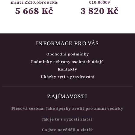
minci ZZ10.obroucka
010.00009
5 668 Kč
3 820 Kč
INFORMACE PRO VÁS
Obchodní podmínky
Podmínky ochrany osobních údajů
Kontakty
Ukázky rytí a gravírování
ZAJÍMAVOSTI
Plesová sezóna: Jaké šperky zvolit pro zimní večírky
Jak je to s ryzostí zlata?
Co jste nevěděli o zlatě?