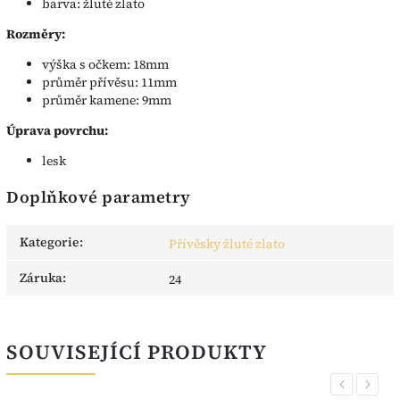
barva: žluté zlato
Rozměry:
výška s očkem: 18mm
průměr přívěsu: 11mm
průměr kamene: 9mm
Úprava povrchu:
lesk
Doplňkové parametry
Kategorie
:
Přívěsky žluté zlato
Záruka
:
24
SOUVISEJÍCÍ PRODUKTY
Previous
Next