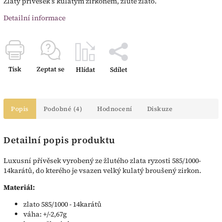
Zlatý přívěsek s kulatým zirkonem, žluté zlato.
Detailní informace
Tisk
Zeptat se
Hlídat
Sdílet
Popis
Podobné (4)
Hodnocení
Diskuze
Detailní popis produktu
Luxusní přívěsek vyrobený ze žlutého zlata ryzosti 585/1000-
14karátů, do kterého je vsazen velký kulatý broušený zirkon.
Materiál:
zlato 585/1000 - 14karátů
váha: +/-2,67g