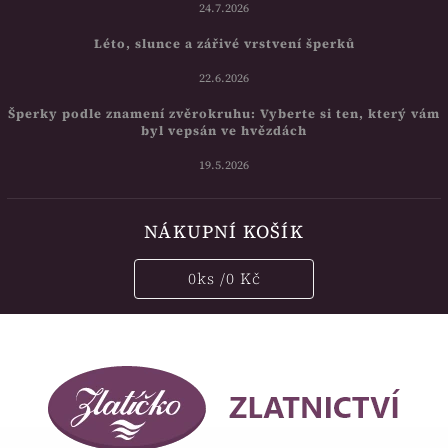
24.7.2026
Léto, slunce a zářivé vrstvení šperků
22.6.2026
Šperky podle znamení zvěrokruhu: Vyberte si ten, který vám
byl vepsán ve hvězdách
19.5.2026
NÁKUPNÍ KOŠÍK
0
ks /
0 Kč