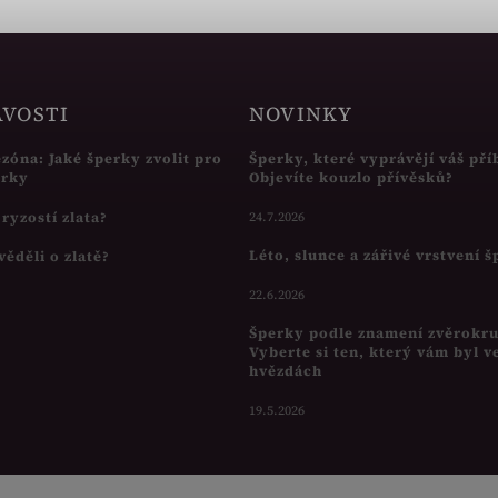
AVOSTI
NOVINKY
ezóna: Jaké šperky zvolit pro
Šperky, které vyprávějí váš pří
írky
Objevíte kouzlo přívěsků?
s ryzostí zlata?
24.7.2026
Léto, slunce a zářivé vrstvení 
věděli o zlatě?
22.6.2026
Šperky podle znamení zvěrokr
Vyberte si ten, který vám byl v
hvězdách
19.5.2026