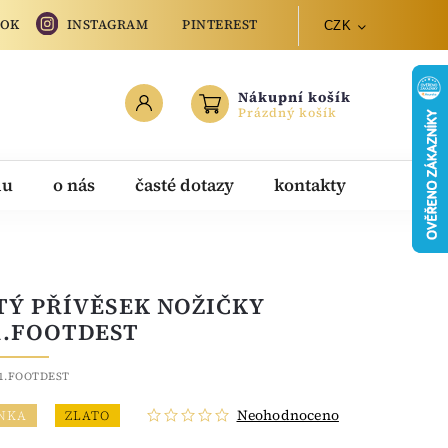
OOK
INSTAGRAM
PINTEREST
CZK
Nákupní košík
Prázdný košík
du
o nás
časté dotazy
kontakty
TÝ PŘÍVĚSEK NOŽIČKY
1.FOOTDEST
1.FOOTDEST
Neohodnoceno
NKA
ZLATO