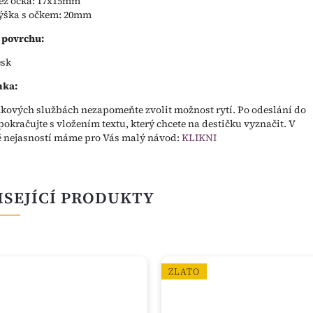
ez očka: 17x15mm
ýška s očkem: 20mm
 povrchu:
esk
ka:
kových službách nezapomeňte zvolit možnost rytí. Po odeslání do
pokračujte s vložením textu, který chcete na destičku vyznačit. V
 nejasností máme pro Vás malý návod:
KLIKNI
ISEJÍCÍ PRODUKTY
ZLATO