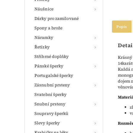
Náušnice
Dárky pro zamilované
Popis
Spony a brože
Náramky
Detai
Řetízky
Stříbrné doplňky
Krásný 
14karát
Pánské šperky
Každá 
monogra
Portugalské šperky
dojem z
Zásnubní prsteny
věnován
Svatební šperky
Materiá
Snubní prsteny
z
v
Soupravy šperků
Slevy šperky
Rozměr
Krabičky na léky