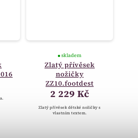
skladem
k
Zlatý přívěsek
0016
nožičky
ZZ10.footdest
2 229 Kč
a.
Zlatý přívěsek dětské nožičky s
vlastním textem.