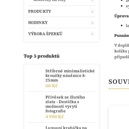
b
v
PRODUKTY
Úprava
HODINKY
l
VÝROBA ŠPERKŮ
Poznám
V doplň
košíku 
Top 5 produktů
případě
Stříbrné minimalistické
kroužky náušnice 8-
25mm
SOUV
60 Kč
Přívěsek ze žlutého
zlata - Destička s
možností vyrytí
fotografie
4 900 Kč
Luxusní krabička na