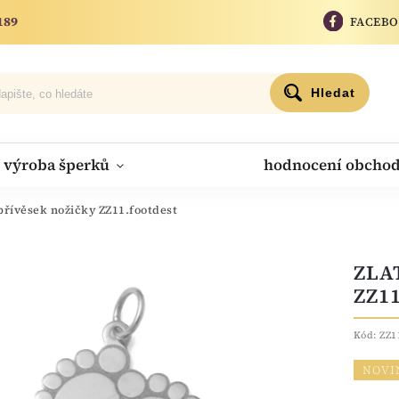
189
FACEB
Hledat
výroba šperků
hodnocení obcho
přívěsek nožičky ZZ11.footdest
ZLA
ZZ1
Kód:
ZZ1
NOVI