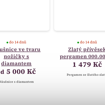
do 14 dnů
do 14 dnů
ušnice ve tvaru
Zlatý přívěse
nožičky s
pergamen 000.0
1 479 Kč
diamantem
5 000 Kč
od
Pergamen ze žlutého zlat
Náušnice s diamantem