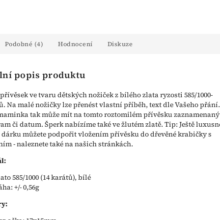
Podobné (4)
Hodnocení
Diskuze
lní popis produktu
přívěsek ve tvaru dětských nožiček z bílého zlata ryzosti 585/1000-
ů. Na malé nožičky lze přenést vlastní příběh, text dle Vašeho přání.
maminka tak může mít na tomto roztomilém přívěsku zaznamenaný
m či datum. Šperk nabízíme také ve žlutém zlatě. Tip: Ještě luxusn
 dárku můžete podpořit vložením přívěsku do dřevěné krabičky s
ím - naleznete také na našich stránkách.
l:
lato 585/1000 (14 karátů), bílé
áha: +/- 0,56g
y: