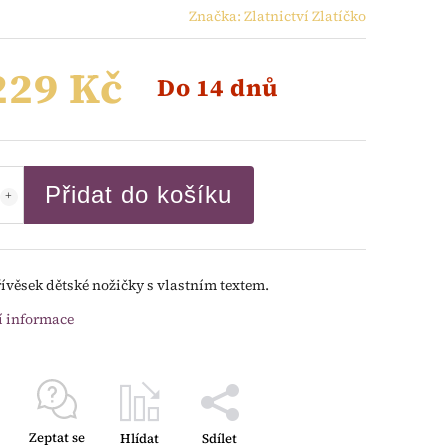
Značka:
Zlatnictví Zlatíčko
229 Kč
Do 14 dnů
Přidat do košíku
řívěsek dětské nožičky s vlastním textem.
í informace
Zeptat se
Hlídat
Sdílet