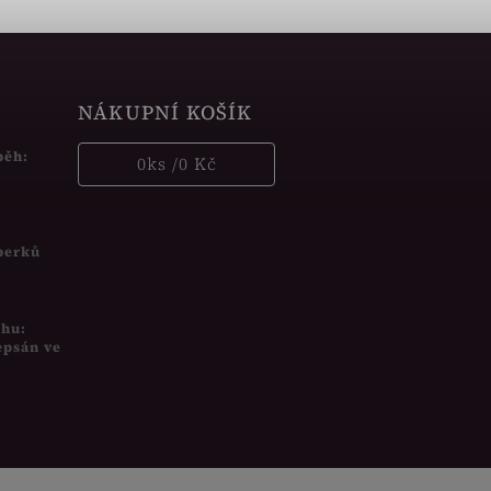
NÁKUPNÍ KOŠÍK
běh:
0
ks /
0 Kč
šperků
uhu:
epsán ve