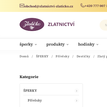
+420 777 007 
obchod@zlatnictvi-zlaticko.cz
šperky
produkty
hodinky
novinky
Domů
/
ŠPERKY
/
Přívěsky
/
Destičky
/
Zlatý 
Kategorie
ŠPERKY
Přívěsky