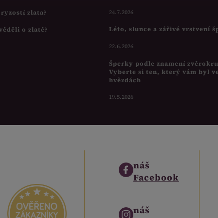
s ryzostí zlata?
24.7.2026
Léto, slunce a zářivé vrstvení 
věděli o zlatě?
22.6.2026
Šperky podle znamení zvěrokr
Vyberte si ten, který vám byl v
hvězdách
19.5.2026
náš
Facebook
náš