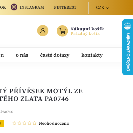
OOK
INSTAGRAM
PINTEREST
CZK
Nákupní košík
Prázdný košík
du
o nás
časté dotazy
kontakty
TÝ PŘÍVĚSEK MOTÝL ZE
TÉHO ZLATA PA0746
.PA0746
Neohodnoceno
O