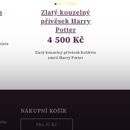
do 3 dnů
s
Zlatý kouzelný
přívěsek Harry
Potter
4 500 Kč
zlata
Zlatý kouzelný přívěsek Relikvie
smrti Harry Potter
NÁKUPNÍ KOŠÍK
běh:
0
ks /
0 Kč