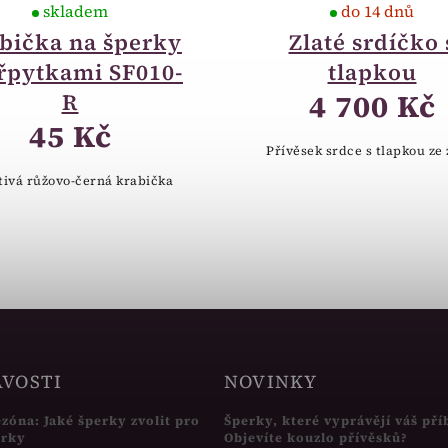
skladem
do 14 dnů
bička na šperky
Zlaté srdíčko 
třpytkami SF010-
tlapkou
4 700 Kč
R
45 Kč
Přívěsek srdce s tlapkou ze 
tivá růžovo-černá krabička
AVOSTI
NOVINKY
ezóna: Jaké šperky zvolit pro
Šperky, které vyprávějí váš pří
írky
Objevíte kouzlo přívěsků?