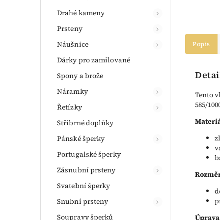
Drahé kameny
Prsteny
Náušnice
Popis
Dárky pro zamilované
Detai
Spony a brože
Náramky
Tento v
585/100
Řetízky
Materiá
Stříbrné doplňky
z
Pánské šperky
v
Portugalské šperky
b
Zásnubní prsteny
Rozměr
Svatební šperky
d
p
Snubní prsteny
Soupravy šperků
Úprava