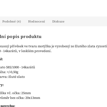
Podobné (4)
Hodnocení
Diskuze
lní popis produktu
kusný přívěsek ve tvaru motýlka je vyrobený ze žlutého zlata ryzosti
0 - 14karátů, v lesklém provedení.
l:
lato 585/1000 - 14karátů
áha: +/-0,50g
arva: žluté zlato
y:
élka vč. očka: 25mm
růměr bez očka: 20x13mm
 povrchu: