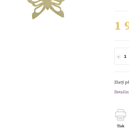
1 
Zlatý p
Detailn
Tisk