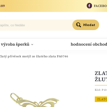
189
FACEB
Hledat
výroba šperků
hodnocení obcho
Zlatý přívěsek motýl ze žlutého zlata PA0746
ZLA
ŽLU
Kód:
P10
ZLAT