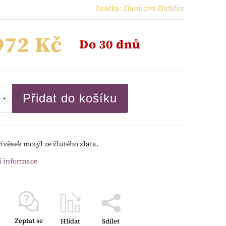
Značka:
Zlatnictví Zlatíčko
972 Kč
Do 30 dnů
Přidat do košíku
řívěsek motýl ze žlutého zlata.
í informace
Zeptat se
Hlídat
Sdílet