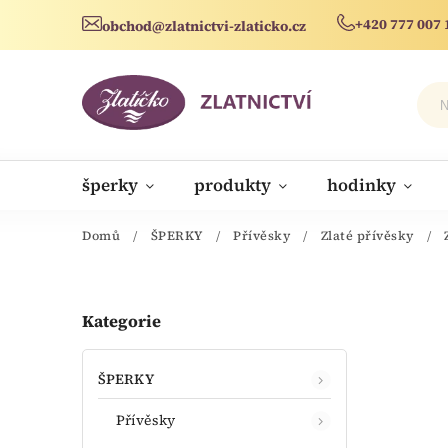
+420 777 007 
obchod@zlatnictvi-zlaticko.cz
šperky
produkty
hodinky
novinky
Domů
/
ŠPERKY
/
Přívěsky
/
Zlaté přívěsky
/
Kategorie
ŠPERKY
Přívěsky