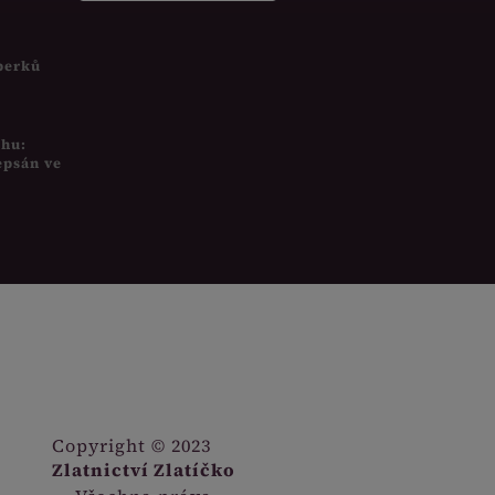
šperků
uhu:
epsán ve
Copyright © 2023
Zlatnictví Zlatíčko