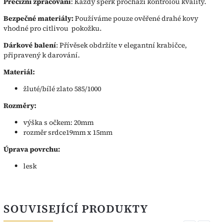
Precizní zpracování
: Každý šperk prochází kontrolou kvality.
Bezpečné materiály:
Používáme pouze ověřené drahé kovy
vhodné pro citlivou pokožku.
Dárkové balení
: Přívěsek obdržíte v elegantní krabičce,
připravený k darování.
Materiál:
žluté/bílé zlato 585/1000
Rozměry:
výška s očkem: 20mm
rozměr srdce19mm x 15mm
Úprava povrchu:
lesk
SOUVISEJÍCÍ PRODUKTY