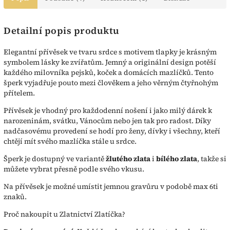
Detailní popis produktu
Elegantní přívěsek ve tvaru srdce s motivem tlapky je krásným
symbolem lásky ke zvířatům. Jemný a originální design potěší
každého milovníka pejsků, koček a domácích mazlíčků. Tento
šperk vyjadřuje pouto mezi člověkem a jeho věrným čtyřnohým
přítelem.
Přívěsek je vhodný pro každodenní nošení i jako milý dárek k
narozeninám, svátku, Vánocům nebo jen tak pro radost. Díky
nadčasovému provedení se hodí pro ženy, dívky i všechny, kteří
chtějí mít svého mazlíčka stále u srdce.
Šperk je dostupný ve variantě
žlutého zlata
i
bílého zlata
, takže si
můžete vybrat přesně podle svého vkusu.
Na přívěsek je možné umístit jemnou gravůru v podobě max 6ti
znaků.
Proč nakoupit u Zlatnictví Zlatíčka?