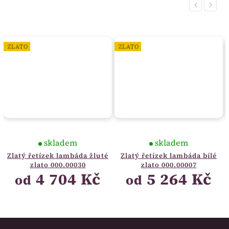
Previous
Next
ZLATO
ZLATO
skladem
skladem
Zlatý řetízek lambáda žluté
Zlatý řetízek lambáda bílé
zlato 000.00030
zlato 000.00007
4 704 Kč
5 264 Kč
od
od