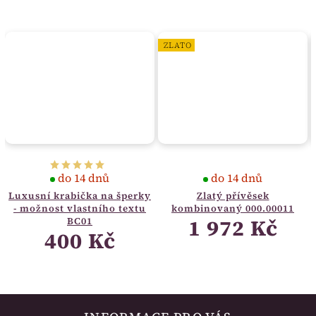
ZLATO
do 14 dnů
do 14 dnů
Luxusní krabička na šperky
Zlatý přívěsek
- možnost vlastního textu
kombinovaný 000.00011
1 972 Kč
BC01
400 Kč