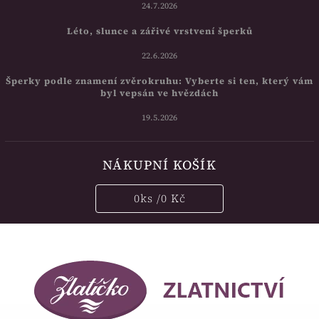
24.7.2026
Léto, slunce a zářivé vrstvení šperků
22.6.2026
Šperky podle znamení zvěrokruhu: Vyberte si ten, který vám
byl vepsán ve hvězdách
19.5.2026
NÁKUPNÍ KOŠÍK
0
ks /
0 Kč