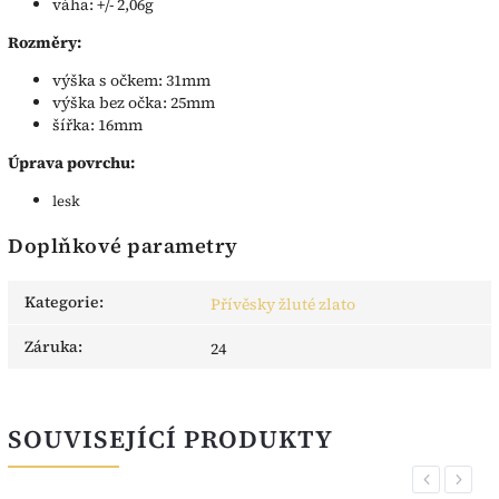
váha: +/- 2,06g
Rozměry:
výška s očkem: 31mm
výška bez očka: 25mm
šířka: 16mm
Úprava povrchu:
lesk
Doplňkové parametry
Kategorie
:
Přívěsky žluté zlato
Záruka
:
24
SOUVISEJÍCÍ PRODUKTY
Previous
Next