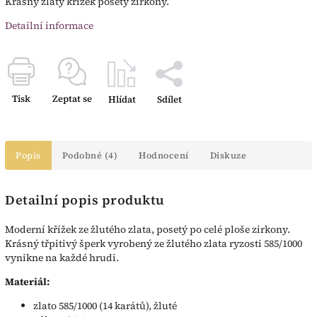
Krásný zlatý křížek posetý zirkony.
Detailní informace
Tisk
Zeptat se
Hlídat
Sdílet
Popis
Podobné (4)
Hodnocení
Diskuze
Detailní popis produktu
Moderní křížek ze žlutého zlata, posetý po celé ploše zirkony.
Krásný třpitivý šperk vyrobený ze žlutého zlata ryzosti 585/1000
vynikne na každé hrudi.
Materiál:
zlato 585/1000 (14 karátů), žluté