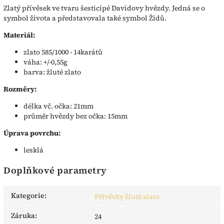
Zlatý přívěsek ve tvaru šesticípé Davidovy hvězdy. Jedná se o
symbol života a představovala také symbol Židů.
Materiál:
zlato 585/1000 - 14karátů
váha: +/-0,55g
barva: žluté zlato
Rozměry:
délka vč. očka: 21mm
průměr hvězdy bez očka: 15mm
Úprava povrchu:
lesklá
Doplňkové parametry
Kategorie
:
Přívěsky žluté zlato
Záruka
:
24