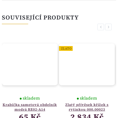
SOUVISEJÍCÍ PRODUKTY
Previous
Next
ZLATO
skladem
skladem
Krabička sametová obdelník
Zlatý přívěsek křížek s
modrá RE02-A14
rytinkou 000.00023
65 Kč
2 834 Kč