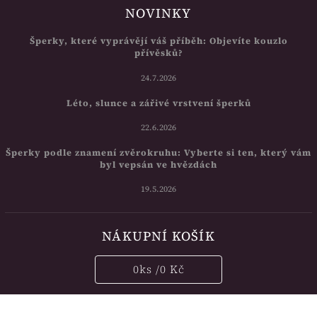
NOVINKY
Šperky, které vyprávějí váš příběh: Objevíte kouzlo
přívěsků?
24.7.2026
Léto, slunce a zářivé vrstvení šperků
22.6.2026
Šperky podle znamení zvěrokruhu: Vyberte si ten, který vám
byl vepsán ve hvězdách
19.5.2026
NÁKUPNÍ KOŠÍK
0
ks /
0 Kč