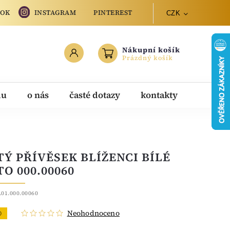
OOK
INSTAGRAM
PINTEREST
CZK
Nákupní košík
Prázdný košík
du
o nás
časté dotazy
kontakty
TÝ PŘÍVĚSEK BLÍŽENCI BÍLÉ
TO 000.00060
.01.000.00060
Neohodnoceno
O