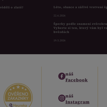
Léto, slunce a zářivé vrstvení 
věděli o zlatě?
22.6.2026
Šperky podle znamení zvěrokr
Vyberte si ten, který vám byl v
hvězdách
19.5.2026
náš
Facebook
náš
Instagram