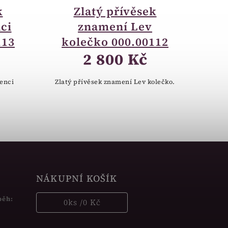
k
Zlatý přívěsek
ci
znamení Lev
113
kolečko 000.00112
2 800 Kč
ženci
Zlatý přívěsek znamení Lev kolečko.
NÁKUPNÍ KOŠÍK
běh:
0
ks /
0 Kč