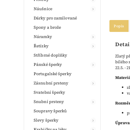
Náušnice
Dárky pro zamilované
Popis
Spony a brože
Náramky
Detai
Řetízky
Stříbrné doplňky
Zlatý p
bílého 
Pánské šperky
22.5. - 2
Portugalské šperky
Materiá
Zásnubní prsteny
z
Svatební šperky
v
Snubní prsteny
Rozměr
Soupravy šperků
p
Slevy šperky
Úprava
Krabičky na léky