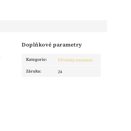
Doplňkové parametry
z
Kategorie
:
Přívěsky znamení
Záruka
:
24