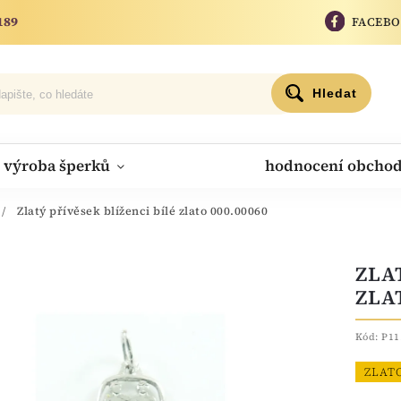
189
FACEB
Hledat
výroba šperků
hodnocení obcho
/
Zlatý přívěsek blíženci bílé zlato 000.00060
ZLA
ZLA
Kód:
P11
ZLAT