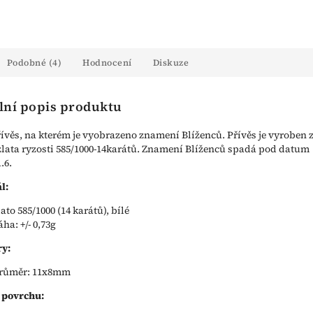
Podobné (4)
Hodnocení
Diskuze
lní popis produktu
řívěs, na kterém je vyobrazeno znamení Blíženců. Přívěs je vyroben 
zlata ryzosti 585/1000-14karátů. Znamení Blíženců spadá pod datum
1.6.
l:
lato 585/1000 (14 karátů), bílé
áha: +/- 0,73g
y:
růměr: 11x8mm
 povrchu: