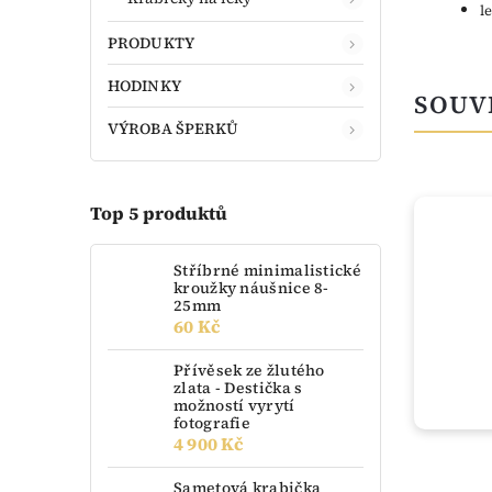
l
PRODUKTY
HODINKY
SOUV
VÝROBA ŠPERKŮ
Top 5 produktů
TIP
Stříbrné minimalistické
kroužky náušnice 8-
25mm
60 Kč
Přívěsek ze žlutého
zlata - Destička s
možností vyrytí
fotografie
4 900 Kč
momentálně nedostupné
Sametová krabička