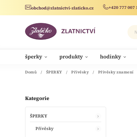
+420 777 007 
obchod@zlatnictvi-zlaticko.cz
šperky
produkty
hodinky
novinky
Domů
/
ŠPERKY
/
Přívěsky
/
Přívěsky znamení
Kategorie
ŠPERKY
Přívěsky