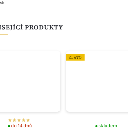
esk
ISEJÍCÍ PRODUKTY
ZLATO
do 14 dnů
skladem