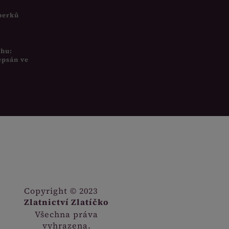
šperků
uhu:
epsán ve
Copyright © 2023
Zlatnictví Zlatíčko
Všechna práva
vyhrazena.