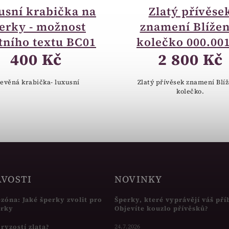
usní krabička na
Zlatý přívěse
erky - možnost
znamení Blížen
tního textu BC01
kolečko 000.00
400 Kč
2 800 Kč
evěná krabička- luxusní
Zlatý přívěsek znamení Blí
kolečko.
AVOSTI
NOVINKY
ezóna: Jaké šperky zvolit pro
Šperky, které vyprávějí váš pří
írky
Objevíte kouzlo přívěsků?
s ryzostí zlata?
24.7.2026