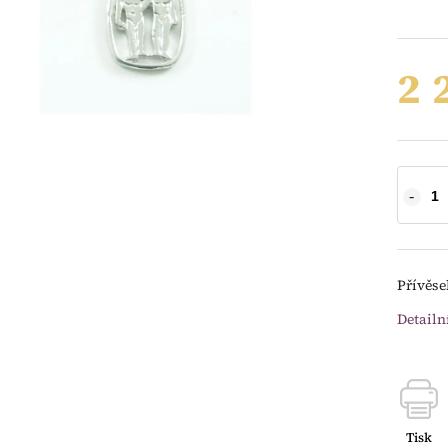
2 
Přívěse
Detailn
Tisk