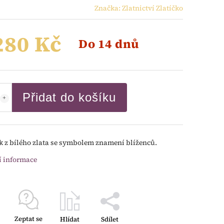
Značka:
Zlatnictví Zlatíčko
280 Kč
Do 14 dnů
Přidat do košíku
k z bílého zlata se symbolem znamení blíženců.
í informace
Zeptat se
Hlídat
Sdílet