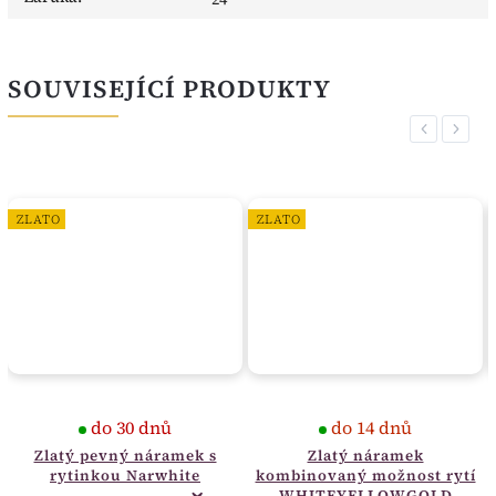
SOUVISEJÍCÍ PRODUKTY
Previous
Next
ZLATO
ZLATO
do 30 dnů
do 14 dnů
Zlatý pevný náramek s
Zlatý náramek
rytinkou Narwhite
kombinovaný možnost rytí
WHITEYELLOWGOLD