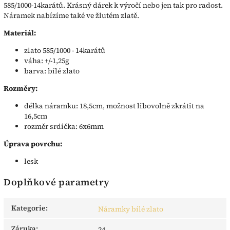
585/1000-14karátů. Krásný dárek k výročí nebo jen tak pro radost.
Náramek nabízíme také ve žlutém zlatě.
Materiál:
zlato 585/1000 - 14karátů
váha: +/-1,25g
barva: bílé zlato
Rozměry:
délka náramku: 18,5cm, možnost libovolně zkrátit na
16,5cm
rozměr srdíčka: 6x6mm
Úprava povrchu:
lesk
Doplňkové parametry
Kategorie
:
Náramky bílé zlato
Záruka
:
24