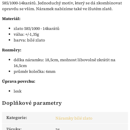
585/1000-14karátů. Jednoduchý motiv, který se dá zkombinovat
opravdu se vším. Náramek nabízíme také ve žlutém zlatě.
Materiál:
zlato 585/1000 - 14karátů
váha: +/-1,35g
barva: bílé zlato
Rozměry:
délka náramku: 18,5cm, možnost libovolně zkrátit na
16,5cm
průměr kolečka: 6mm
Úprava povrchu:
lesk
Doplňkové parametry
Kategorie
:
Náramky bílé zlato
Záruka
:
24