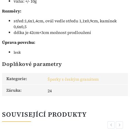
váha: +/- 10g
Rozměry:
střed:1,6x1,4cm, ovál vedle středu 1,1x0,9cm, kamínek
0,6x0,5
délka je 42cm+3cm možnost prodloužení
Úprava povrchu:
lesk
Doplňkové parametry
Kategorie
:
Šperky s českým granátem
Záruka
:
24
SOUVISEJÍCÍ PRODUKTY
Previous
Next