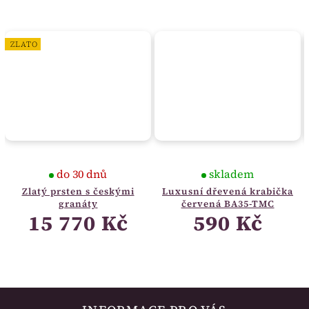
ZLATO
do 30 dnů
skladem
Zlatý prsten s českými
Luxusní dřevená krabička
granáty
červená BA35-TMC
15 770 Kč
590 Kč