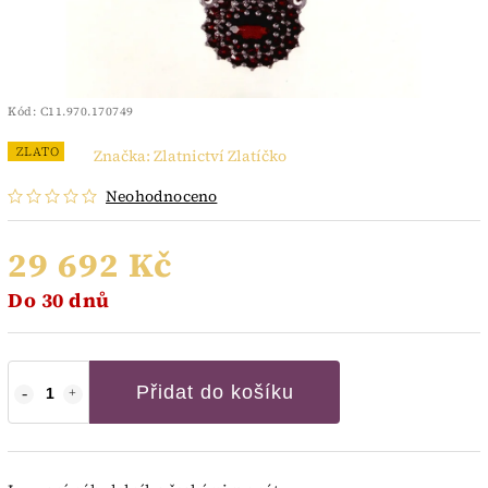
Kód:
C11.970.170749
ZLATO
Značka:
Zlatnictví Zlatíčko
Neohodnoceno
29 692 Kč
Do 30 dnů
Přidat do košíku