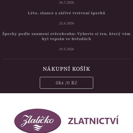
24.7.2026
Léto, slunce a zářivé vrstvení šperků
22.6.2026
Šperky podle znamení zvěrokruhu: Vyberte si ten, který vám
byl vepsán ve hvězdách
19.5.2026
NÁKUPNÍ KOŠÍK
0
ks /
0 Kč