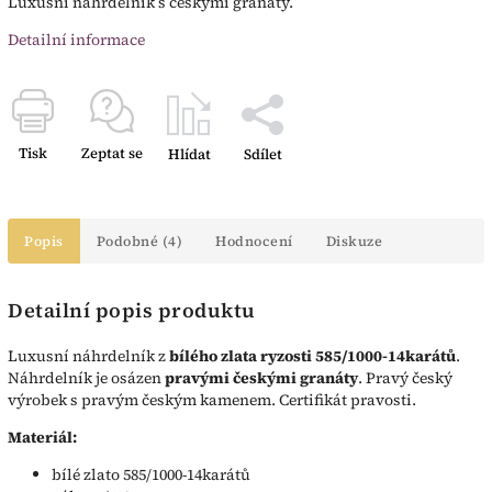
Luxusní náhrdelník s českými granáty.
Detailní informace
Tisk
Zeptat se
Hlídat
Sdílet
Popis
Podobné (4)
Hodnocení
Diskuze
Detailní popis produktu
Luxusní náhrdelník z
bílého zlata ryzosti 585/1000-14karátů
.
Náhrdelník je osázen
pravými českými granáty
. Pravý český
výrobek s pravým českým kamenem. Certifikát pravosti.
Materiál:
bílé zlato 585/1000-14karátů