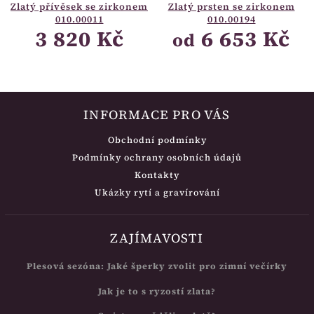
Zlatý přívěsek se zirkonem
Zlatý prsten se zirkonem
010.00011
010.00194
3 820 Kč
6 653 Kč
od
INFORMACE PRO VÁS
Obchodní podmínky
Podmínky ochrany osobních údajů
Kontakty
Ukázky rytí a gravírování
ZAJÍMAVOSTI
Plesová sezóna: Jaké šperky zvolit pro zimní večírky
Jak je to s ryzostí zlata?