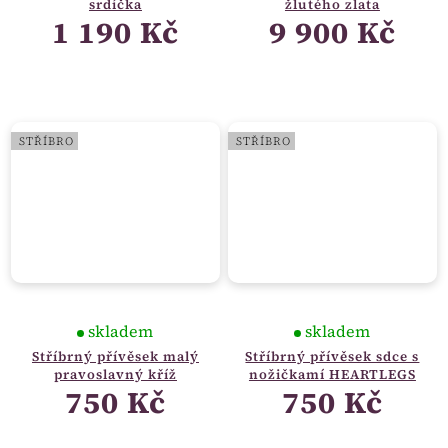
srdíčka
žlutého zlata
1 190 Kč
9 900 Kč
STŘÍBRO
STŘÍBRO
skladem
skladem
Stříbrný přívěsek malý
Stříbrný přívěsek sdce s
pravoslavný kříž
nožičkamí HEARTLEGS
750 Kč
750 Kč