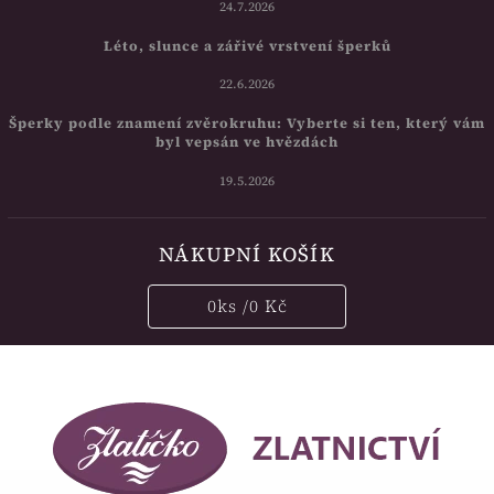
24.7.2026
Léto, slunce a zářivé vrstvení šperků
22.6.2026
Šperky podle znamení zvěrokruhu: Vyberte si ten, který vám
byl vepsán ve hvězdách
19.5.2026
NÁKUPNÍ KOŠÍK
0
ks /
0 Kč