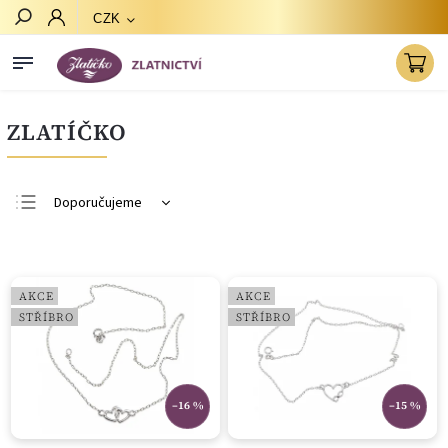
CZK
Hledat
ZLATÍČKO
Doporučujeme
Nejlevnější
Nejdražší
AKCE
AKCE
Nejprodávanější
STŘÍBRO
STŘÍBRO
Abecedně
–16 %
–15 %