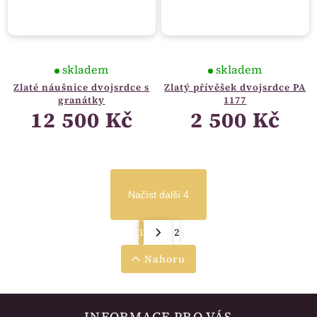
skladem
skladem
Zlaté náušnice dvojsrdce s
Zlatý přívěšek dvojsrdce PA
granátky
1177
12 500 Kč
2 500 Kč
Načíst další 4
1
2
Nahoru
INFORMACE PRO VÁS