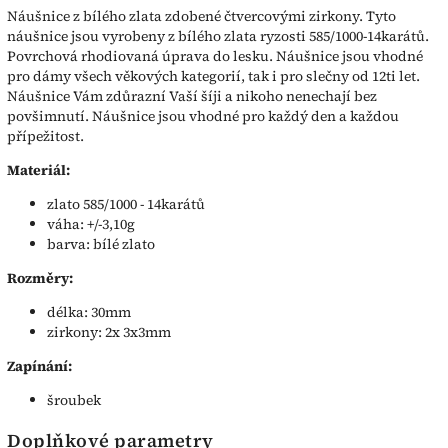
Náušnice z bílého zlata zdobené čtvercovými zirkony. Tyto
náušnice jsou vyrobeny z bílého zlata ryzosti 585/1000-14karátů.
Povrchová rhodiovaná úprava do lesku. Náušnice jsou vhodné
pro dámy všech věkových kategorií, tak i pro slečny od 12ti let.
Náušnice Vám zdůrazní Vaší šíji a nikoho nenechají bez
povšimnutí. Náušnice jsou vhodné pro každý den a každou
přípežitost.
Materiál:
zlato 585/1000 - 14karátů
váha: +/-3,10g
barva: bílé zlato
Rozměry:
délka: 30mm
zirkony: 2x 3x3mm
Zapínání:
šroubek
Doplňkové parametry