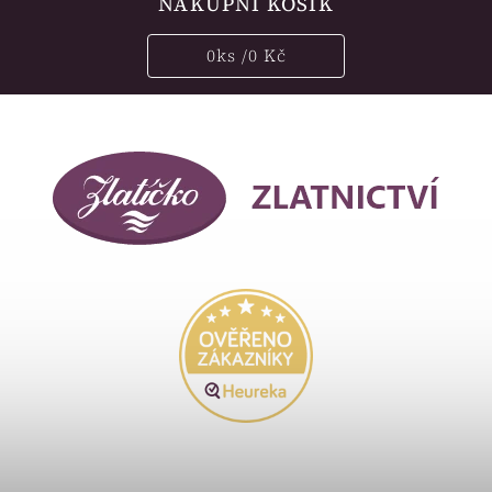
NÁKUPNÍ KOŠÍK
0
ks /
0 Kč