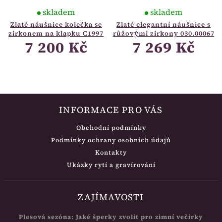
skladem
skladem
Zlaté náušnice kolečka se
Zlaté elegantní náušnice s
zirkonem na klapku C1997
růžovými zirkony 030.00067
7 200 Kč
7 269 Kč
INFORMACE PRO VÁS
Obchodní podmínky
Podmínky ochrany osobních údajů
Kontakty
Ukázky rytí a gravírování
ZAJÍMAVOSTI
Plesová sezóna: Jaké šperky zvolit pro zimní večírky