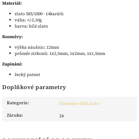
Materiál:
zlato 585/1000 - 14karátů
váha: +/-2,10g
barva: bílé zlato
Rozměry:
výška náušnic: 12mm
průměr zirkonů: 1x2,5mm, 1x2mm, 1x1,5mm
Zapínání:
řecký patent
Doplňkové parametry
Kategorie
:
Náušnice bílé zlato
Záruka
:
24