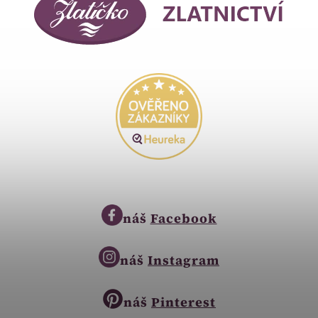
náš
Facebook
náš
Instagram
náš
Pinterest