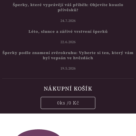
Šperky, které vyprávějí váš příběh: Objevíte kouzlo
přívěsků?
24.7.2026
Léto, slunce a zářivé vrstvení šperků
22.6.2026
Šperky podle znamení zvěrokruhu: Vyberte si ten, který vám
byl vepsán ve hvězdách
19.5.2026
NÁKUPNÍ KOŠÍK
0
ks /
0 Kč