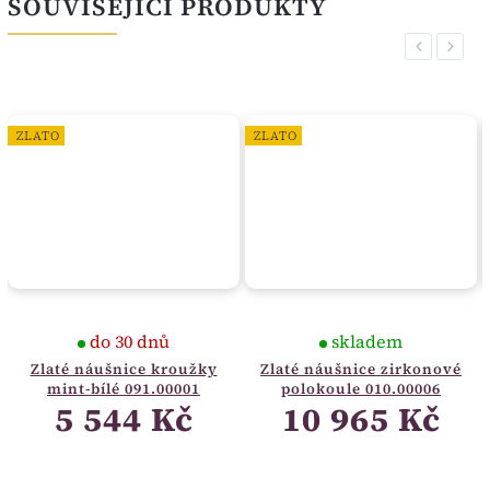
SOUVISEJÍCÍ PRODUKTY
Previous
Next
ZLATO
ZLATO
do 30 dnů
skladem
Zlaté náušnice kroužky
Zlaté náušnice zirkonové
mint-bílé 091.00001
polokoule 010.00006
5 544 Kč
10 965 Kč