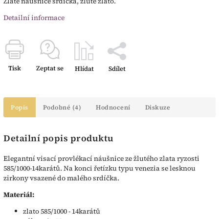
Zlaté náušnice srdíčka, žluté zlato.
Detailní informace
Tisk
Zeptat se
Hlídat
Sdílet
Popis
Podobné (4)
Hodnocení
Diskuze
Detailní popis produktu
Elegantní visací provlékací náušnice ze žlutého zlata ryzosti
585/1000-14karátů. Na konci řetízku typu venezia se lesknou
zirkony vsazené do malého srdíčka.
Materiál:
zlato 585/1000 - 14karátů