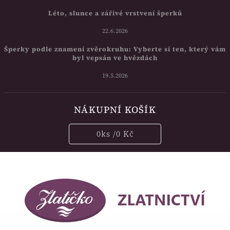
Léto, slunce a zářivé vrstvení šperků
22.6.2026
Šperky podle znamení zvěrokruhu: Vyberte si ten, který vám
byl vepsán ve hvězdách
19.5.2026
NÁKUPNÍ KOŠÍK
0
ks /
0 Kč