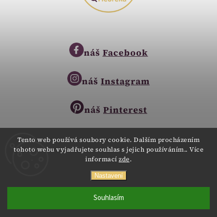
náš
Facebook
náš
Instagram
náš
Pinterest
Tento web používá soubory cookie. Dalším procházením
tohoto webu vyjadřujete souhlas s jejich používáním.. Více
Copyright © 2023
informací
zde
.
Zlatnictví Zlatíčko
obchod@zlatnictvi-zlaticko.cz
Všechna práva vyhrazena.
Nastavení
+420 777 007 189
Webdesign
Digitalka.cz
Souhlasím