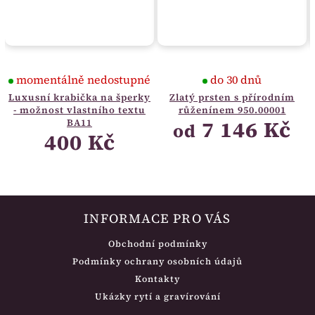
momentálně nedostupné
do 30 dnů
Luxusní krabička na šperky
Zlatý prsten s přírodním
- možnost vlastního textu
růženínem 950.00001
7 146 Kč
BA11
od
400 Kč
INFORMACE PRO VÁS
Obchodní podmínky
Podmínky ochrany osobních údajů
Kontakty
Ukázky rytí a gravírování