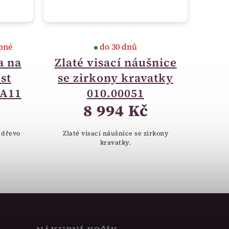
pné
do 30 dnů
a na
Zlaté visací náušnice
st
se zirkony kravatky
BA11
010.00051
8 994 Kč
 dřevo
Zlaté visací náušnice se zirkony
kravatky.