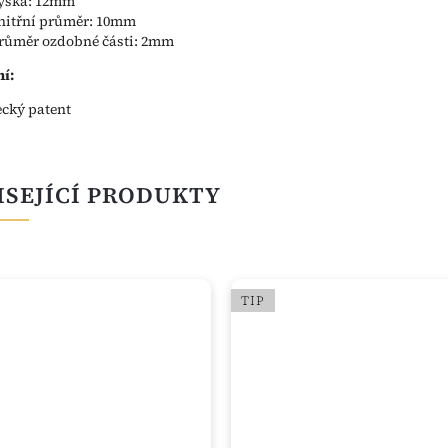
ýška: 12mm
nitřní průměr: 10mm
růměr ozdobné části: 2mm
í:
ecký patent
ISEJÍCÍ PRODUKTY
TIP