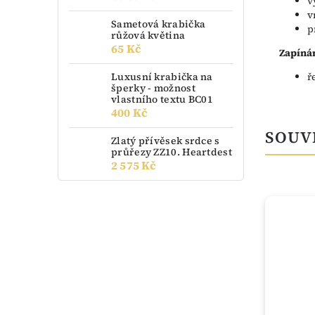
v
v
Sametová krabička
p
růžová květina
65 Kč
Zapínán
Luxusní krabička na
ř
šperky - možnost
vlastního textu BC01
400 Kč
SOUV
Zlatý přívěsek srdce s
průřezy ZZ10. Heartdest
2 575 Kč