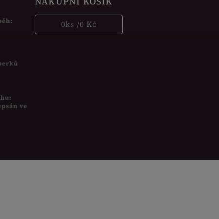
NÁKUPNÍ KOŠÍK
běh:
0
ks /
0 Kč
šperků
uhu:
epsán ve