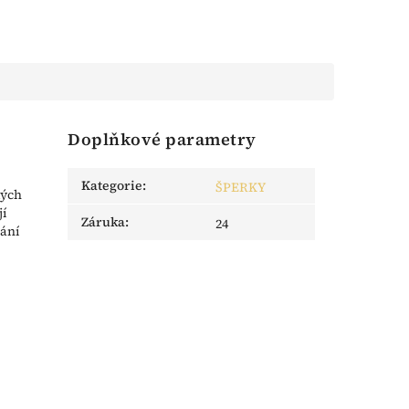
Doplňkové parametry
Kategorie
:
ŠPERKY
kých
jí
Záruka
:
24
nání