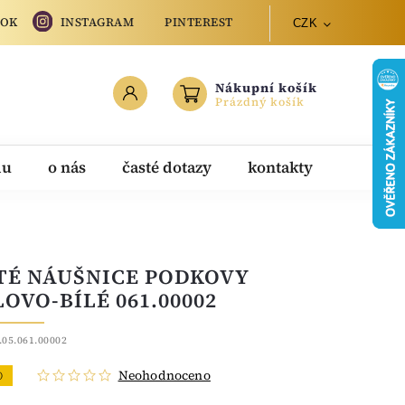
OOK
INSTAGRAM
PINTEREST
CZK
Nákupní košík
Prázdný košík
du
o nás
časté dotazy
kontakty
TÉ NÁUŠNICE PODKOVY
LOVO-BÍLÉ 061.00002
.05.061.00002
Neohodnoceno
O