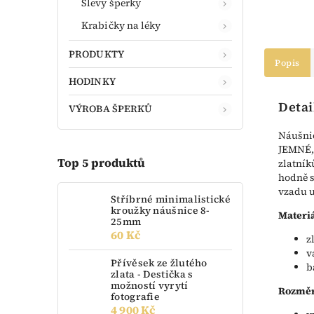
Slevy šperky
Krabičky na léky
PRODUKTY
Popis
HODINKY
Detai
VÝROBA ŠPERKŮ
Náušnic
JEMNÉ,
Top 5 produktů
zlatník
hodně s
vzadu u
Stříbrné minimalistické
kroužky náušnice 8-
Materiá
25mm
60 Kč
z
v
Přívěsek ze žlutého
b
zlata - Destička s
možností vyrytí
Rozměr
fotografie
4 900 Kč