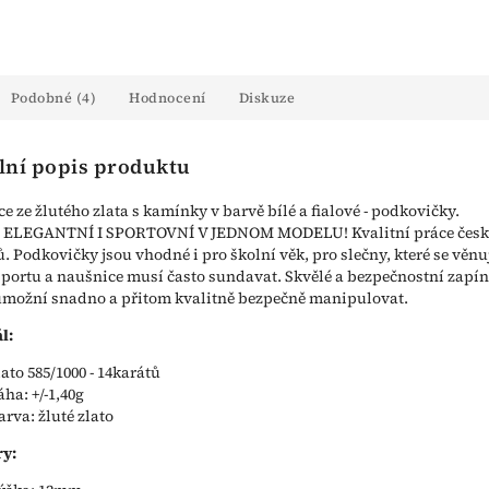
Podobné (4)
Hodnocení
Diskuze
lní popis produktu
e ze žlutého zlata s kamínky v barvě bílé a fialové - podkovičky.
 ELEGANTNÍ I SPORTOVNÍ V JEDNOM MODELU! Kvalitní práce čes
ů. Podkovičky jsou vhodné i pro školní věk, pro slečny, které se věnu
portu a naušnice musí často sundavat. Skvělé a bezpečnostní zapí
možní snadno a přitom kvalitně bezpečně manipulovat.
l:
lato 585/1000 - 14karátů
áha: +/-1,40g
arva: žluté zlato
y: