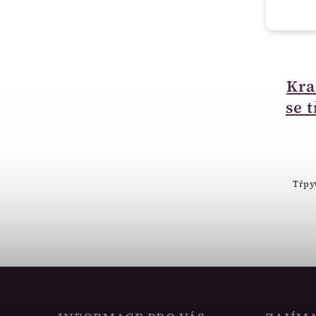
skladem
Krabička na šperky
Kra
sametové srdíčko F-
se 
222-A10
45 Kč
Krabička sametové malé srdíčko
Třpy
bordó.