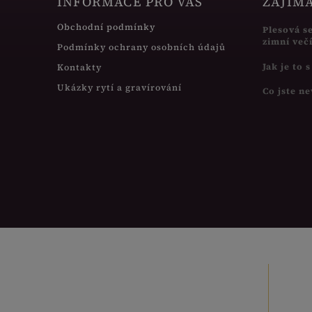
INFORMACE PRO VÁS
ZAJÍM
Obchodní podmínky
Plesová s
zimní več
Podmínky ochrany osobních údajů
Jak je to 
Kontakty
Ukázky rytí a gravírování
Co jste ne