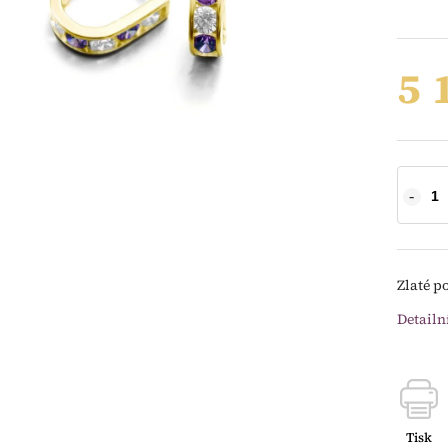
5 
Zlaté p
Detailn
Tisk