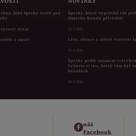
AVOSTI
NOVINKY
ezóna: Jaké šperky zvolit pro
Šperky, které vyprávějí váš pří
írky
Objevíte kouzlo přívěsků?
s ryzostí zlata?
24.7.2026
Léto, slunce a zářivé vrstvení 
věděli o zlatě?
22.6.2026
Šperky podle znamení zvěrokr
Vyberte si ten, který vám byl v
hvězdách
19.5.2026
náš
Facebook