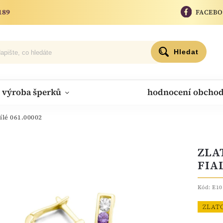
189
FACEB
Hledat
výroba šperků
hodnocení obcho
ílé 061.00002
ZLA
FIA
Kód:
E10
ZLAT