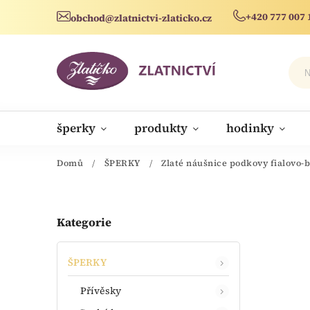
+420 777 007 
obchod@zlatnictvi-zlaticko.cz
šperky
produkty
hodinky
novinky
Domů
/
ŠPERKY
/
Zlaté náušnice podkovy fialovo-b
Kategorie
ŠPERKY
Přívěsky