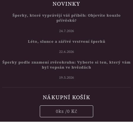
NOVINKY
Šperky, které vyprávějí váš příběh: Objevíte kouzlo
přívěsků?
24.7.2026
Léto, slunce a zářivé vrstvení šperků
22.6.2026
Šperky podle znamení zvěrokruhu: Vyberte si ten, který vám
byl vepsán ve hvězdách
19.5.2026
NÁKUPNÍ KOŠÍK
0
ks /
0 Kč