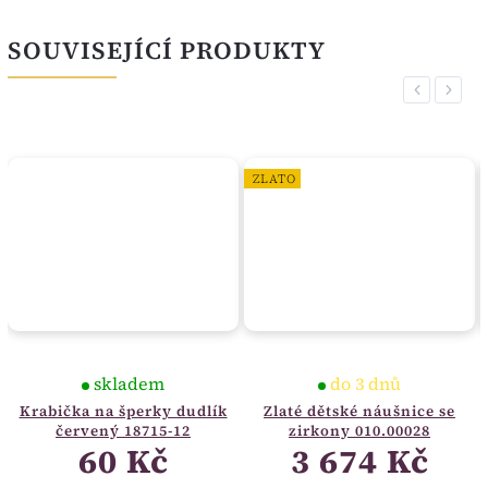
SOUVISEJÍCÍ PRODUKTY
Previous
Next
ZLATO
skladem
do 3 dnů
Krabička na šperky dudlík
Zlaté dětské náušnice se
červený 18715-12
zirkony 010.00028
60 Kč
3 674 Kč