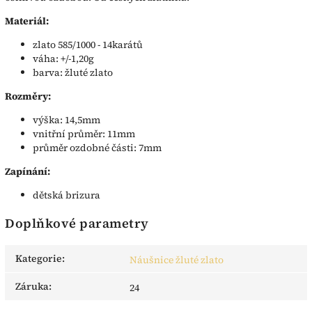
Materiál:
zlato 585/1000 - 14karátů
váha: +/-1,20g
barva: žluté zlato
Rozměry:
výška: 14,5mm
vnitřní průměr: 11mm
průměr ozdobné části: 7mm
Zapínání:
dětská brizura
Doplňkové parametry
Kategorie
:
Náušnice žluté zlato
Záruka
:
24