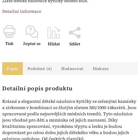
Zlaté dětské náušnice kytičky zeleno-bílé.
Detailní informace
Tisk
Zeptat se
Hlídat
Sdílet
Popis
Podobné (4)
Hodnocení
Diskuze
Detailní popis produktu
Krásné a elegantní dětské náušnice kytičky se zelenými kamínky
a zirkonem v kombinaci se žlutým zlatem 585/1000-14karátů. Jsou
zpracované podle nejnovějších módních trendů. Tyto náušnice
jsou vhodné pro děti a miminka od jejich narození. Díky
kvalitnímu zpracování, vysokému třpytu a lesku je budou
doprovázet po celou dobu jejich dětského věku a budou jejich
oslnivou ozdobou. Od českých zlatníků.