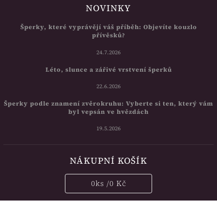
NOVINKY
Šperky, které vyprávějí váš příběh: Objevíte kouzlo
přívěsků?
24.7.2026
Léto, slunce a zářivé vrstvení šperků
22.6.2026
Šperky podle znamení zvěrokruhu: Vyberte si ten, který vám
byl vepsán ve hvězdách
19.5.2026
NÁKUPNÍ KOŠÍK
0
ks /
0 Kč