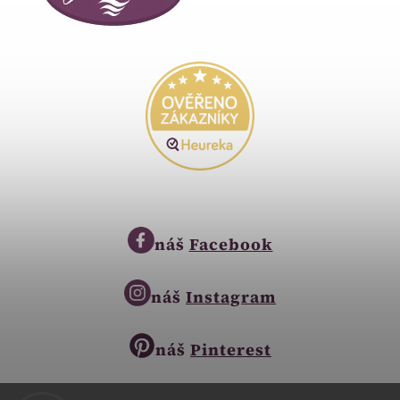
náš
Facebook
náš
Instagram
náš
Pinterest