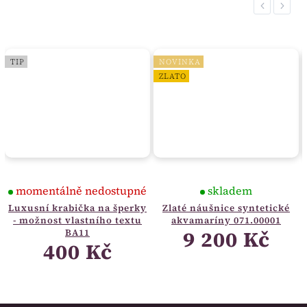
Previous
Next
TIP
NOVINKA
ZLATO
momentálně nedostupné
skladem
Luxusní krabička na šperky
Zlaté náušnice syntetické
- možnost vlastního textu
akvamaríny 071.00001
9 200 Kč
BA11
400 Kč