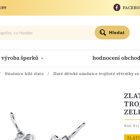
189
FACEB
Hledat
výroba šperků
hodnocení obcho
/
Náušnice bílé zlato
/
Zlaté dětské náušnice trojlisté větrníky 
ZLA
TRO
ZEL
Kód:
E11
ZLAT