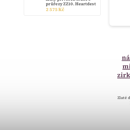
průřezy ZZ10. Heartdest
2 575 Kč
do 14 dnů
Zlaté dětské
náušnice RK/BK bílé
ná
zlato 031.00012
mi
3 674 Kč
zir
Zlaté dětské náušnice s růžovým
kamínkem.
Zlaté 