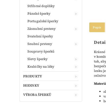
Stříbrné doplňky
Pánské šperky
Portugalské šperky
Popis
Zásnubní prsteny
Svatební šperky
Detai
Snubní prsteny
Soupravy šperků
Krásné 
v kombi
Slevy šperky
tak, ab
bezpečn
Krabičky na léky
lesku j
oslniv
PRODUKTY
Materiá
HODINKY
z
VÝROBA ŠPERKŮ
v
b