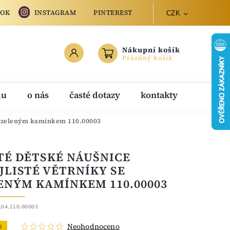
OOK
INSTAGRAM
PINTEREST
CZK
Nákupní košík
Prázdný košík
du
o nás
časté dotazy
kontakty
se zeleným kamínkem 110.00003
TÉ DĚTSKÉ NÁUŠNICE
JLISTÉ VĚTRNÍKY SE
ENÝM KAMÍNKEM 110.00003
.04.110.00003
Neohodnoceno
O