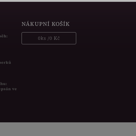
NÁKUPNÍ KOŠÍK
běh:
0
ks /
0 Kč
šperků
uhu:
epsán ve