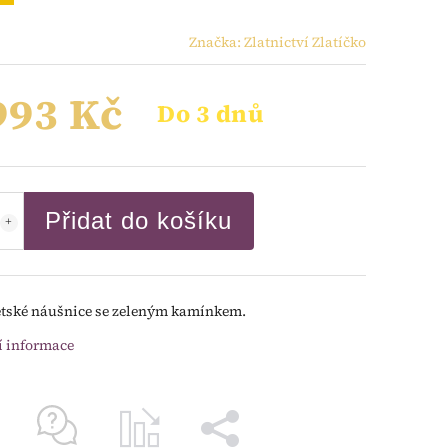
Značka:
Zlatnictví Zlatíčko
993 Kč
Do 3 dnů
Přidat do košíku
ětské náušnice se zeleným kamínkem.
í informace