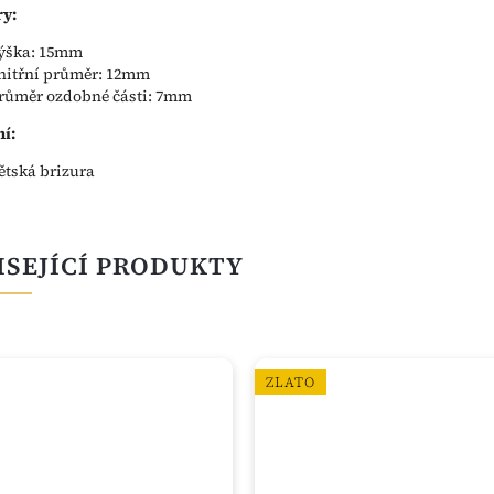
y:
ýška: 15mm
nitřní průměr: 12mm
růměr ozdobné části: 7mm
í:
ětská brizura
ISEJÍCÍ PRODUKTY
ZLATO