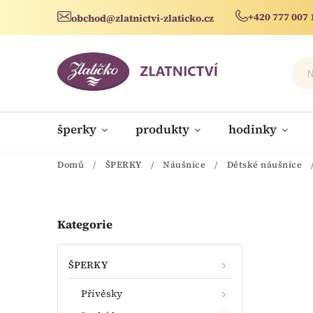
+420 777 007 
obchod@zlatnictvi-zlaticko.cz
šperky
produkty
hodinky
novinky
Domů
/
ŠPERKY
/
Náušnice
/
Dětské náušnice
Kategorie
ŠPERKY
Přívěsky