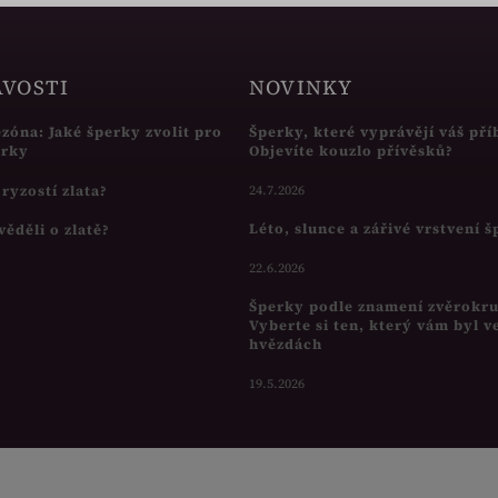
AVOSTI
NOVINKY
ezóna: Jaké šperky zvolit pro
Šperky, které vyprávějí váš pří
írky
Objevíte kouzlo přívěsků?
s ryzostí zlata?
24.7.2026
Léto, slunce a zářivé vrstvení 
věděli o zlatě?
22.6.2026
Šperky podle znamení zvěrokr
Vyberte si ten, který vám byl v
hvězdách
19.5.2026