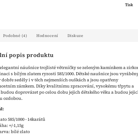
Tisk
Podobné (4)
Hodnocení
Diskuze
lní popis produktu
elegantní náušnice trojlisté větrníčky se zeleným kamínkem a zirk
naci s bílým zlatem ryzosti 585/1000. Dětské naušnice jsou vyráběn
y dobře seděly i v těch nejmenších ouškách a jsou opatřeny
ostním zámkem. Díky kvalitnímu zpracování, vysokému třpytu a
e budou doprovázet po celou dobu jejich dětského věku a budou jeji
ou ozdobou.
l:
lato 585/1000 - 14karátů
áha: +/-1,15g
arva: bílé zlato