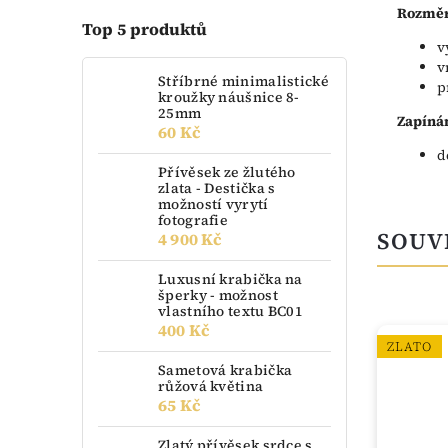
Rozměr
Top 5 produktů
v
v
Stříbrné minimalistické
p
kroužky náušnice 8-
25mm
Zapínán
60 Kč
d
Přívěsek ze žlutého
zlata - Destička s
možností vyrytí
fotografie
SOUV
4 900 Kč
Luxusní krabička na
šperky - možnost
vlastního textu BC01
400 Kč
ZLATO
ZLATO
Sametová krabička
růžová květina
65 Kč
Zlatý přívěsek srdce s