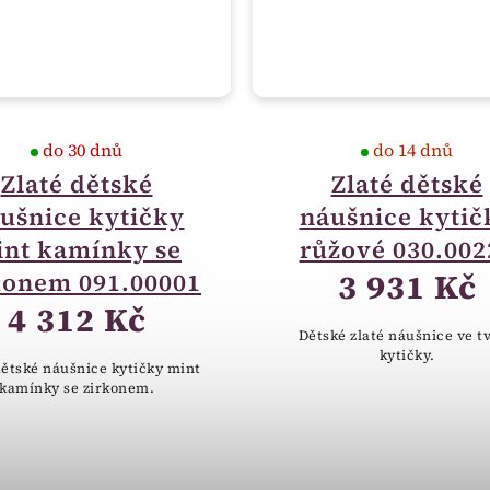
do 30 dnů
do 14 dnů
Zlaté dětské
Zlaté dětské
ušnice kytičky
náušnice kytič
nt kamínky se
růžové 030.002
3 931 Kč
konem 091.00001
4 312 Kč
Dětské zlaté náušnice ve t
kytičky.
dětské náušnice kytičky mint
kamínky se zirkonem.