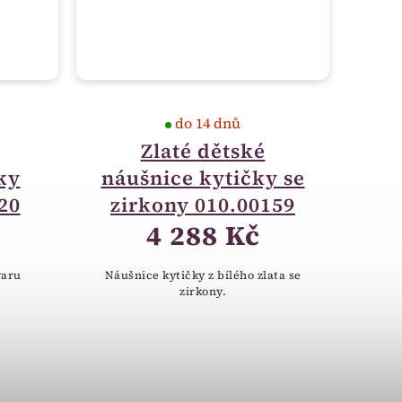
do 14 dnů
Zlaté dětské
ky
náušnice kytičky se
20
zirkony 010.00159
4 288 Kč
varu
Náušnice kytičky z bílého zlata se
zirkony.