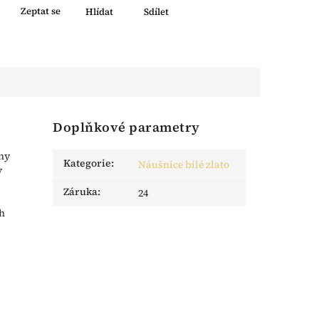
Zeptat se
Hlídat
Sdílet
Doplňkové parametry
ony
Kategorie
:
Náušnice bílé zlato
y
Záruka
:
24
ch