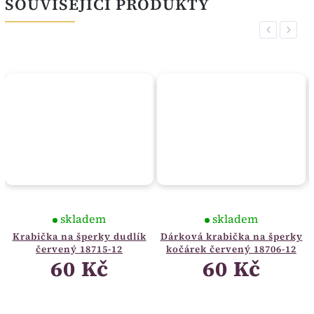
SOUVISEJÍCÍ PRODUKTY
Previous
Next
skladem
skladem
Krabička na šperky dudlík
Dárková krabička na šperky
červený 18715-12
kočárek červený 18706-12
60 Kč
60 Kč