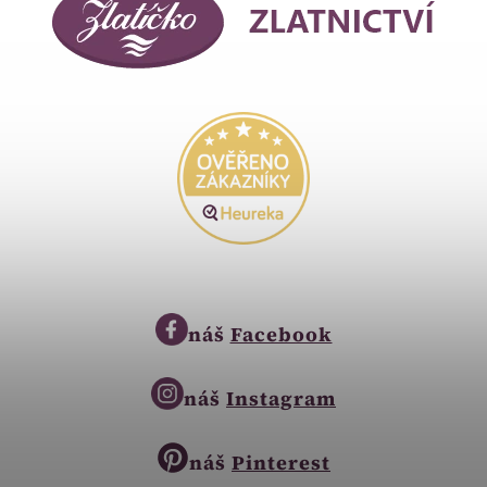
náš
Facebook
náš
Instagram
náš
Pinterest