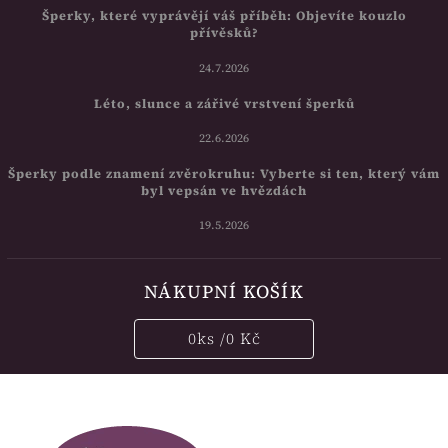
Šperky, které vyprávějí váš příběh: Objevíte kouzlo
přívěsků?
24.7.2026
Léto, slunce a zářivé vrstvení šperků
22.6.2026
Šperky podle znamení zvěrokruhu: Vyberte si ten, který vám
byl vepsán ve hvězdách
19.5.2026
NÁKUPNÍ KOŠÍK
0
ks /
0 Kč