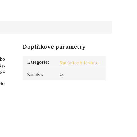
Doplňkové parametry
ého
Kategorie
:
Náušnice bílé zlato
ly.
 po
Záruka
:
24
oto