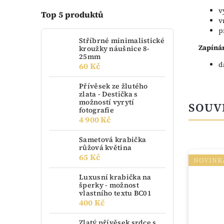
v
Top 5 produktů
v
p
Stříbrné minimalistické
Zapínán
kroužky náušnice 8-
25mm
d
60 Kč
Přívěsek ze žlutého
zlata - Destička s
možností vyrytí
SOUV
fotografie
4 900 Kč
Sametová krabička
růžová květina
65 Kč
NOVINK
Luxusní krabička na
šperky - možnost
vlastního textu BC01
400 Kč
Zlatý přívěsek srdce s