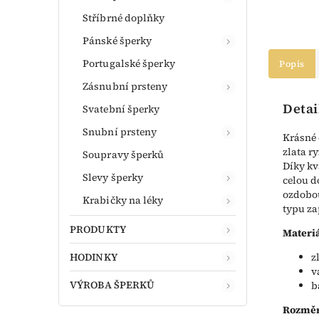
Stříbrné doplňky
Pánské šperky
Portugalské šperky
Popis
Zásnubní prsteny
Detai
Svatební šperky
Snubní prsteny
Krásné 
zlata r
Soupravy šperků
Díky kv
Slevy šperky
celou d
ozdobou
Krabičky na léky
typu za
PRODUKTY
Materiá
HODINKY
z
v
VÝROBA ŠPERKŮ
b
Rozměr