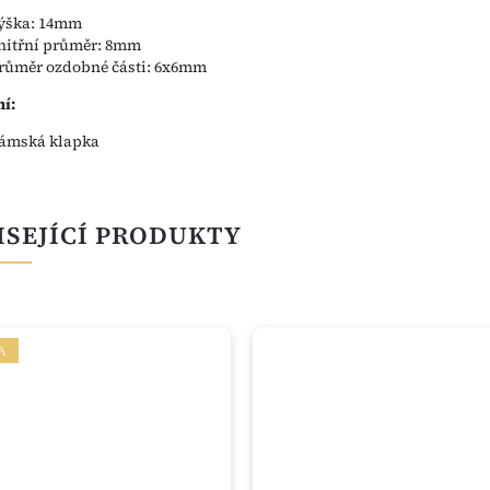
ýška: 14mm
nitřní průměr: 8mm
růměr ozdobné části: 6x6mm
í:
ámská klapka
ISEJÍCÍ PRODUKTY
A