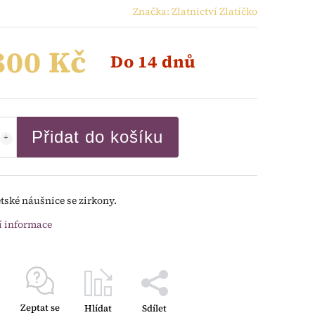
Značka:
Zlatnictví Zlatíčko
800 Kč
Do 14 dnů
Přidat do košíku
ětské náušnice se zirkony.
í informace
Zeptat se
Hlídat
Sdílet