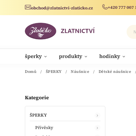
+420 777 007 
obchod@zlatnictvi-zlaticko.cz
šperky
produkty
hodinky
novinky
Domů
/
ŠPERKY
/
Náušnice
/
Dětské náušnice
Kategorie
ŠPERKY
Přívěsky