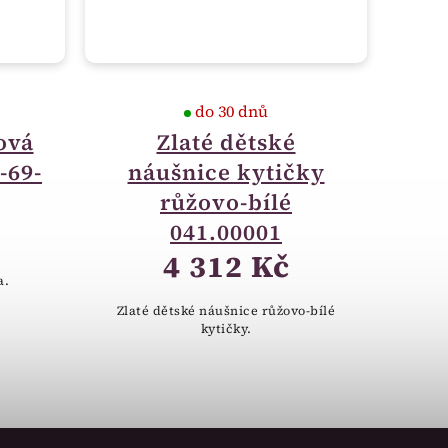
do 30 dnů
ová
Zlaté dětské
-69-
náušnice kytičky
růžovo-bílé
041.00001
4 312 Kč
a.
Zlaté dětské náušnice růžovo-bílé
kytičky.