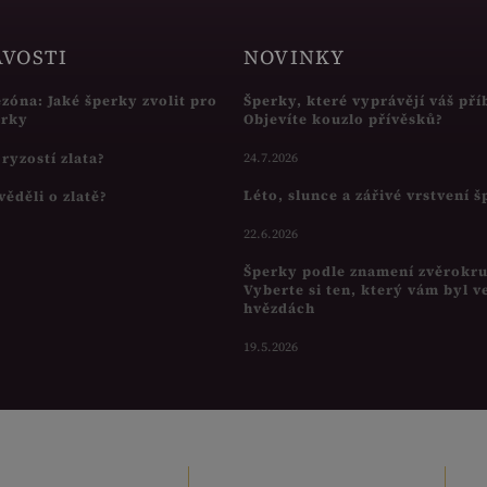
AVOSTI
NOVINKY
ezóna: Jaké šperky zvolit pro
Šperky, které vyprávějí váš pří
írky
Objevíte kouzlo přívěsků?
s ryzostí zlata?
24.7.2026
Léto, slunce a zářivé vrstvení 
věděli o zlatě?
22.6.2026
Šperky podle znamení zvěrokr
Vyberte si ten, který vám byl v
hvězdách
19.5.2026