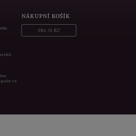
NÁKUPNÍ KOŠÍK
běh:
0
ks /
0 Kč
šperků
uhu:
epsán ve