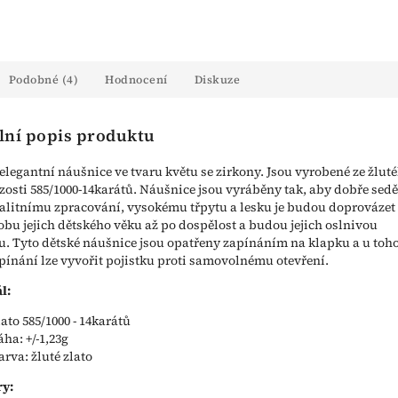
Podobné (4)
Hodnocení
Diskuze
lní popis produktu
elegantní náušnice ve tvaru květu se zirkony. Jsou vyrobené ze žlut
yzosti 585/1000-14karátů. Náušnice jsou vyráběny tak, aby dobře sedě
alitnímu zpracování, vysokému třpytu a lesku je budou doprovázet
obu jejich dětského věku až po dospělost a budou jejich oslnivou
. Tyto dětské náušnice jsou opatřeny zapínáním na klapku a u toh
pínání lze vyvořit pojistku proti samovolnému otevření.
l:
lato 585/1000 - 14karátů
áha: +/-1,23g
arva: žluté zlato
y: