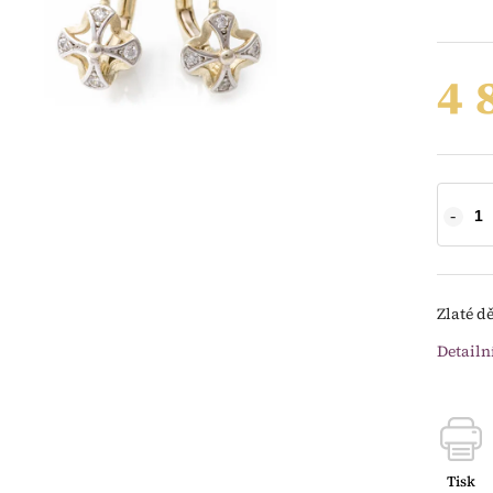
4 
Zlaté d
Detailn
Tisk