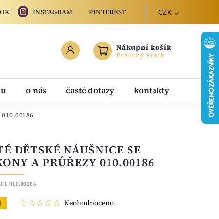
OOK
INSTAGRAM
PINTEREST
CZK
Nákupní košík
Prázdný košík
du
o nás
časté dotazy
kontakty
y 010.00186
TÉ DĚTSKÉ NÁUŠNICE SE
KONY A PRŮŘEZY 010.00186
.01.010.00186
Neohodnoceno
O