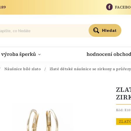
189
FACEB
Hledat
výroba šperků
hodnocení obcho
/
Náušnice bílé zlato
/
Zlaté dětské náušnice se zirkony a průřez
ZLA
ZIR
Kód:
E10
ZLAT