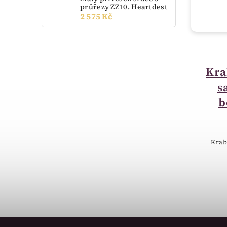
průřezy ZZ10. Heartdest
2 575 Kč
do 3 dnů
Krabička na šperky -
Kra
beruška 18701
s
60 Kč
b
Krabička sametová-18701-beruška
Krab