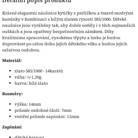
Detailní popis produktu
Krásné elegantní náušnice kytičky s perličkou a tmavě modrými
kamínky v kombinaci s bílým zlatem ryzosti 585/1000. Dětské
naušnice jsou vyráběny tak, aby dobře seděly i v těch nejmenších
ouškách a jsou opatřeny bezpečnostním zámkem. Díky
kvalitnímu zpracování, vysokému třpytu a lesku je budou
doprovázet po celou dobu jejich dětského věku a budou jejich
oslnivou ozdobou.
Materiál:
zlato 585/1000 - 14karátů
váha: +/-1,20g
barva: bílé zlato
Rozměry:
výška: 14mm
průměr ozdobné části: 7mm
vnitřní průměr zapínání: 11mm
Zapínání:
dětská brizura