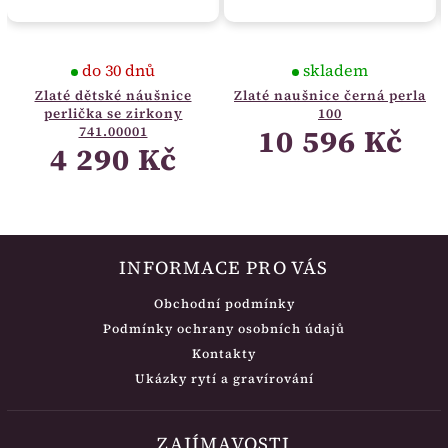
do 30 dnů
skladem
Zlaté dětské náušnice
Zlaté naušnice černá perla
perlička se zirkony
100
10 596 Kč
741.00001
4 290 Kč
INFORMACE PRO VÁS
Obchodní podmínky
Podmínky ochrany osobních údajů
Kontakty
Ukázky rytí a gravírování
ZAJÍMAVOSTI