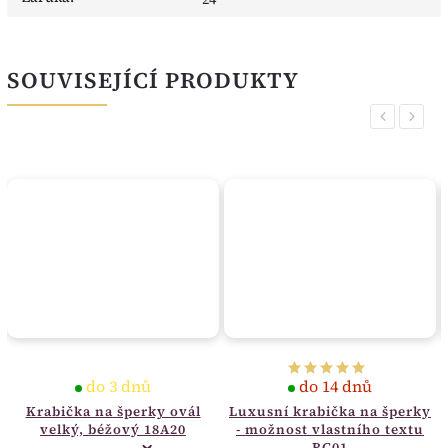
SOUVISEJÍCÍ PRODUKTY
Previous
Next
do 3 dnů
do 14 dnů
Krabička na šperky ovál
Luxusní krabička na šperky
velký, béžový 18A20
- možnost vlastního textu
BC01