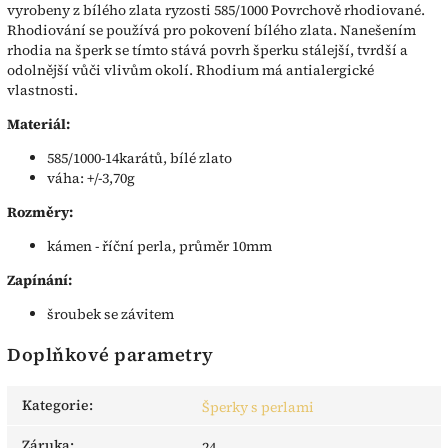
vyrobeny z bílého zlata ryzosti 585/1000 Povrchově rhodiované.
Rhodiování se používá pro pokovení bílého zlata. Nanešením
rhodia na šperk se tímto stává povrh šperku stálejší, tvrdší a
odolnější vůči vlivům okolí. Rhodium má antialergické
vlastnosti.
Materiál:
585/1000-14karátů, bílé zlato
váha: +/-3,70g
Rozměry:
kámen - říční perla, průměr 10mm
Zapínání:
šroubek se závitem
Doplňkové parametry
Kategorie
:
Šperky s perlami
Záruka
:
24