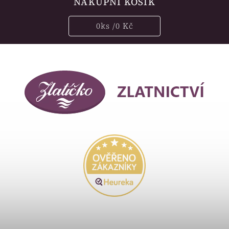
NÁKUPNÍ KOŠÍK
0
ks /
0 Kč