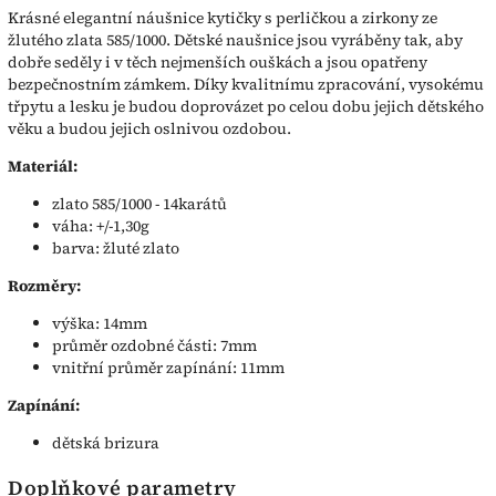
Krásné elegantní náušnice kytičky s perličkou a zirkony ze
žlutého zlata 585/1000. Dětské naušnice jsou vyráběny tak, aby
dobře seděly i v těch nejmenších ouškách a jsou opatřeny
bezpečnostním zámkem. Díky kvalitnímu zpracování, vysokému
třpytu a lesku je budou doprovázet po celou dobu jejich dětského
věku a budou jejich oslnivou ozdobou.
Materiál:
zlato 585/1000 - 14karátů
váha: +/-1,30g
barva: žluté zlato
Rozměry:
výška: 14mm
průměr ozdobné části: 7mm
vnitřní průměr zapínání: 11mm
Zapínání:
dětská brizura
Doplňkové parametry