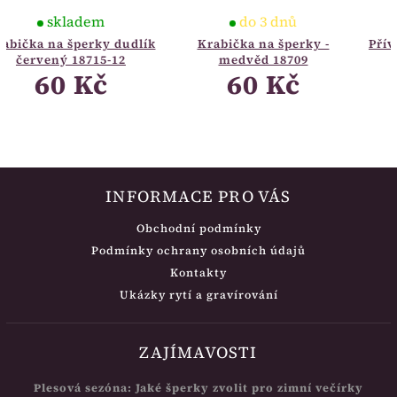
do 3 dnů
na dotaz
ík
Krabička na šperky -
Přívěšek bílé zlato s perlou
medvěd 18709
12.201.00022
60 Kč
7 728 Kč
INFORMACE PRO VÁS
Obchodní podmínky
Podmínky ochrany osobních údajů
Kontakty
Ukázky rytí a gravírování
ZAJÍMAVOSTI
Plesová sezóna: Jaké šperky zvolit pro zimní večírky