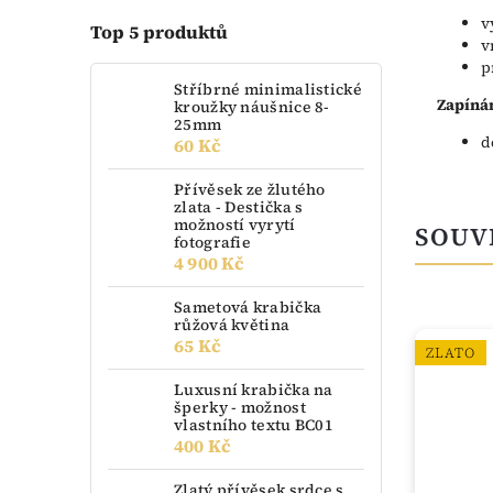
v
Top 5 produktů
v
p
Stříbrné minimalistické
Zapínán
kroužky náušnice 8-
25mm
d
60 Kč
Přívěsek ze žlutého
zlata - Destička s
možností vyrytí
SOUV
fotografie
4 900 Kč
Sametová krabička
růžová květina
65 Kč
ZLATO
Luxusní krabička na
šperky - možnost
vlastního textu BC01
400 Kč
Zlatý přívěsek srdce s