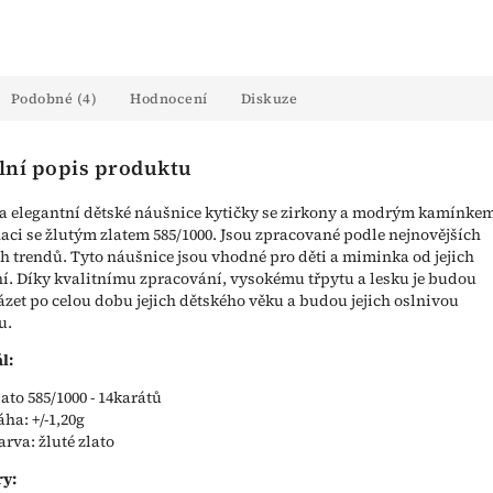
Podobné (4)
Hodnocení
Diskuze
lní popis produktu
a elegantní dětské náušnice kytičky se zirkony a modrým kamínkem
ci se žlutým zlatem 585/1000. Jsou zpracované podle nejnovějších
 trendů. Tyto náušnice jsou vhodné pro děti a miminka od jejich
í. Díky kvalitnímu zpracování, vysokému třpytu a lesku je budou
zet po celou dobu jejich dětského věku a budou jejich oslnivou
u.
l:
lato 585/1000 - 14karátů
áha: +/-1,20g
arva: žluté zlato
y: