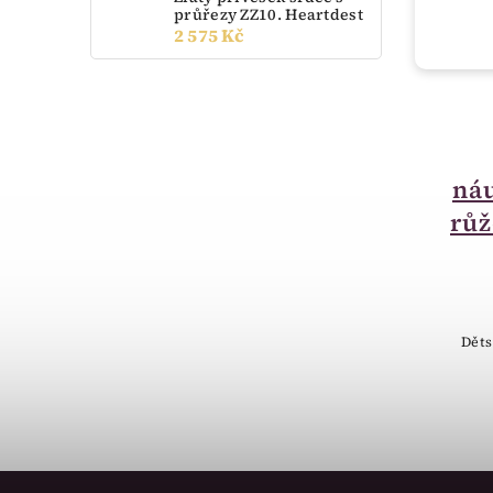
průřezy ZZ10. Heartdest
2 575 Kč
není skladem
Zlaté dětské
náušnice kytičky
náu
růžové zlato
rů
031.00001
3 025 Kč
Zlaté dětské náušnice z růžového
Děts
zlata.