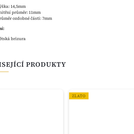
ýška: 14,5mm
nitřní průměr: 11mm
růměr ozdobné části: 7mm
í:
ětská brizura
ISEJÍCÍ PRODUKTY
ZLATO