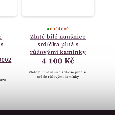
do 14 dnů
e
Zlaté bílé naušnice
 s
srdíčka plná s
růžovými kamínky
4 100 Kč
0002
Zlaté bílé naušnice srdíčka plná se
světle růžovými kamínky
varu