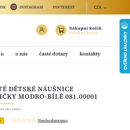
OOK
INSTAGRAM
PINTEREST
CZK
Nákupní košík
Prázdný košík
du
o nás
časté dotazy
kontakty
TÉ DĚTSKÉ NÁUŠNICE
IČKY MODRO-BÍLÉ 081.00001
.04.081.00001
Neohodnoceno
O