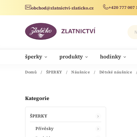
+420 777 007 
obchod@zlatnictvi-zlaticko.cz
šperky
produkty
hodinky
novinky
Domů
/
ŠPERKY
/
Náušnice
/
Dětské náušnice
Kategorie
ŠPERKY
Přívěsky