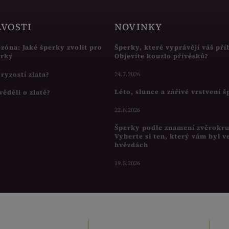
AVOSTI
NOVINKY
ezóna: Jaké šperky zvolit pro
Šperky, které vyprávějí váš pří
írky
Objevíte kouzlo přívěsků?
s ryzostí zlata?
24.7.2026
Léto, slunce a zářivé vrstvení 
věděli o zlatě?
22.6.2026
Šperky podle znamení zvěrokr
Vyberte si ten, který vám byl v
hvězdách
19.5.2026