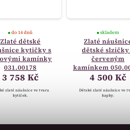
do 14 dnů
skladem
Zlaté dětské
Zlaté náušnic
šnice kytičky s
dětské slzičky
žovými kamínky
červeným
031.00178
kamínkem 050.0
3 758 Kč
4 500 Kč
ké zlaté náušnice ve tvaru
Dětské zlaté náušnice ve t
kytiček.
kapky.