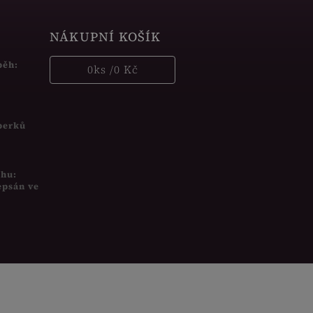
NÁKUPNÍ KOŠÍK
běh:
0
ks /
0 Kč
šperků
uhu:
epsán ve