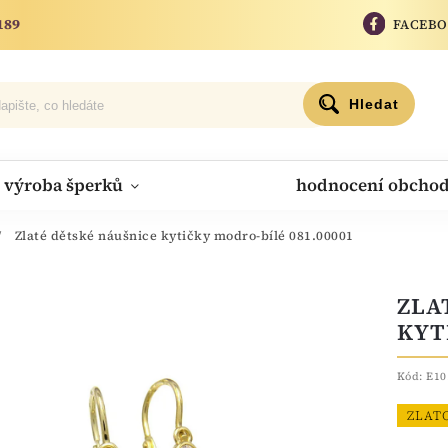
189
FACEB
Hledat
výroba šperků
hodnocení obcho
/
Zlaté dětské náušnice kytičky modro-bílé 081.00001
ZLA
KYT
Kód:
E10
ZLAT