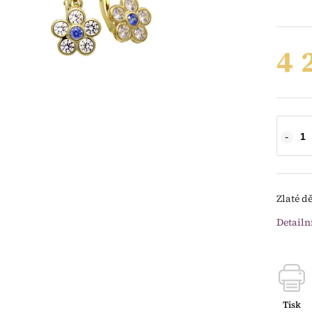
4 
Zlaté d
Detailn
Tisk