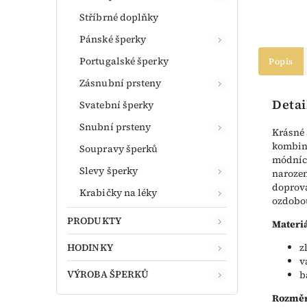
Stříbrné doplňky
Pánské šperky
Portugalské šperky
Popis
Zásnubní prsteny
Detai
Svatební šperky
Snubní prsteny
Krásné 
kombina
Soupravy šperků
módních
Slevy šperky
narozen
doprová
Krabičky na léky
ozdobo
PRODUKTY
Materiá
HODINKY
z
v
VÝROBA ŠPERKŮ
b
Rozměr