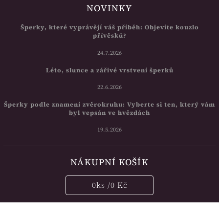
NOVINKY
Šperky, které vyprávějí váš příběh: Objevíte kouzlo
přívěsků?
24.7.2026
Léto, slunce a zářivé vrstvení šperků
22.6.2026
Šperky podle znamení zvěrokruhu: Vyberte si ten, který vám
byl vepsán ve hvězdách
19.5.2026
NÁKUPNÍ KOŠÍK
0
ks /
0 Kč