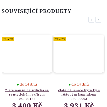
SOUVISEJÍCÍ PRODUKTY
Previous
Next
ZLATO
ZLATO
do 14 dnů
do 14 dnů
Zlaté náušnice srdíčka se
Zlaté náušnice kytičky s
syntetickým safírem
růžovým kamínkem
080.00167
030.00003
3 400 Kč
3 931 Kč