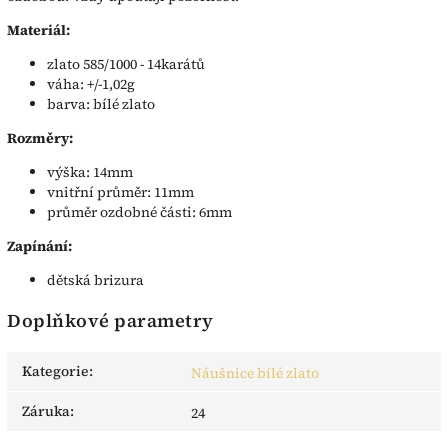
Materiál:
zlato 585/1000 - 14karátů
váha: +/-1,02g
barva: bílé zlato
Rozměry:
výška: 14mm
vnitřní průměr: 11mm
průměr ozdobné části: 6mm
Zapínání:
dětská brizura
Doplňkové parametry
Kategorie
:
Náušnice bílé zlato
Záruka
:
24