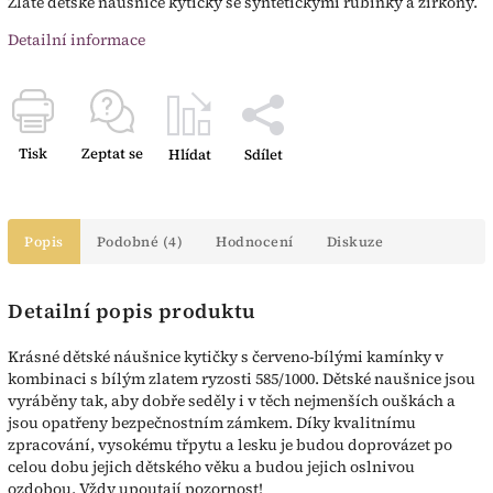
Zlaté dětské náušnice kytičky se syntetickými rubínky a zirkony.
Detailní informace
Tisk
Zeptat se
Hlídat
Sdílet
Popis
Podobné (4)
Hodnocení
Diskuze
Detailní popis produktu
Krásné dětské náušnice kytičky s červeno-bílými kamínky v
kombinaci s bílým zlatem ryzosti 585/1000. Dětské naušnice jsou
vyráběny tak, aby dobře seděly i v těch nejmenších ouškách a
jsou opatřeny bezpečnostním zámkem. Díky kvalitnímu
zpracování, vysokému třpytu a lesku je budou doprovázet po
celou dobu jejich dětského věku a budou jejich oslnivou
ozdobou. Vždy upoutají pozornost!