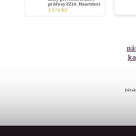
průřezy ZZ10. Heartdest
2 575 Kč
do 14 dnů
Zlaté dětské
náušnice hvězdičky
ná
Cutie jewellery
ka
C1942
3 900 Kč
Dětské zlaté náušnice ve tvaru
Dětsk
hvězdičky.