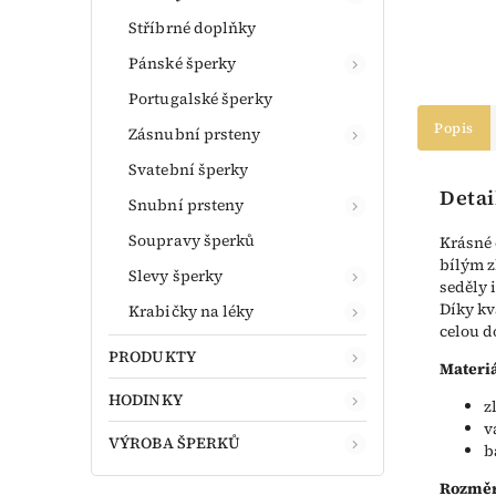
Stříbrné doplňky
Pánské šperky
Portugalské šperky
Popis
Zásnubní prsteny
Svatební šperky
Detai
Snubní prsteny
Soupravy šperků
Krásné 
bílým z
Slevy šperky
seděly 
Díky kv
Krabičky na léky
celou d
PRODUKTY
Materiá
HODINKY
z
v
VÝROBA ŠPERKŮ
b
Rozměr