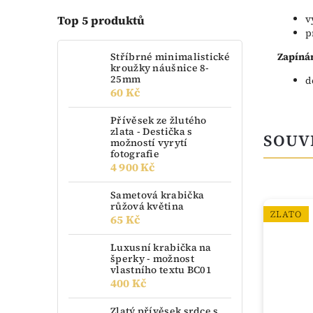
v
Top 5 produktů
p
Stříbrné minimalistické
Zapínán
kroužky náušnice 8-
25mm
d
60 Kč
Přívěsek ze žlutého
zlata - Destička s
SOUV
možností vyrytí
fotografie
4 900 Kč
Sametová krabička
růžová květina
ZLATO
ZLATO
65 Kč
Luxusní krabička na
šperky - možnost
vlastního textu BC01
400 Kč
Zlatý přívěsek srdce s