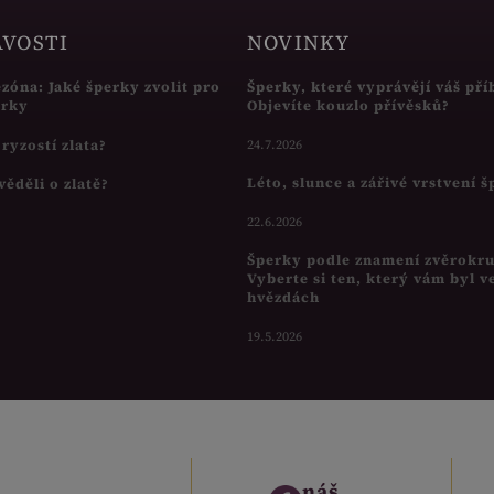
AVOSTI
NOVINKY
ezóna: Jaké šperky zvolit pro
Šperky, které vyprávějí váš pří
írky
Objevíte kouzlo přívěsků?
s ryzostí zlata?
24.7.2026
Léto, slunce a zářivé vrstvení 
věděli o zlatě?
22.6.2026
Šperky podle znamení zvěrokr
Vyberte si ten, který vám byl v
hvězdách
19.5.2026
náš