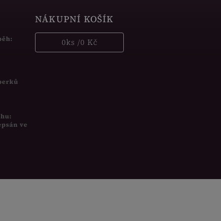
NÁKUPNÍ KOŠÍK
běh:
0
ks /
0 Kč
šperků
uhu:
epsán ve