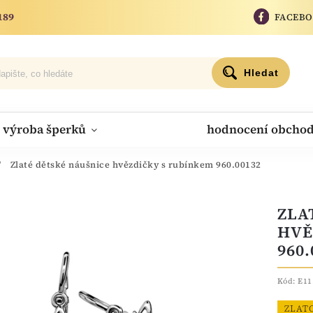
189
FACEB
Hledat
výroba šperků
hodnocení obcho
/
Zlaté dětské náušnice hvězdičky s rubínkem 960.00132
ZLA
HVĚ
960.
Kód:
E11
ZLAT