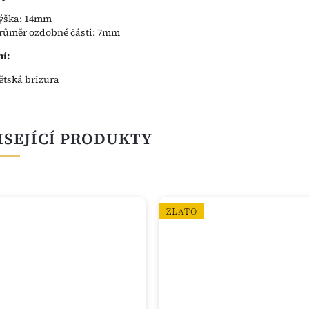
ýška: 14mm
růměr ozdobné části: 7mm
í:
ětská brizura
ISEJÍCÍ PRODUKTY
ZLATO