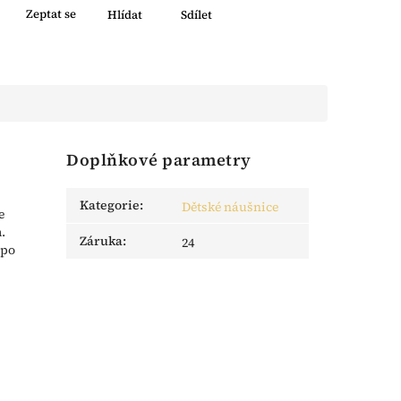
Zeptat se
Hlídat
Sdílet
Doplňkové parametry
s
Kategorie
:
Dětské náušnice
e
.
Záruka
:
24
 po