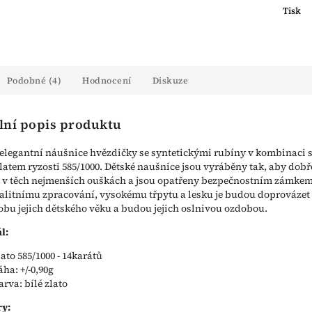
Tisk
Podobné (4)
Hodnocení
Diskuze
lní popis produktu
elegantní náušnice hvězdičky se syntetickými rubíny v kombinaci 
latem ryzosti 585/1000. Dětské naušnice jsou vyráběny tak, aby dobř
i v těch nejmenších ouškách a jsou opatřeny bezpečnostním zámkem
alitnímu zpracování, vysokému třpytu a lesku je budou doprovázet
obu jejich dětského věku a budou jejich oslnivou ozdobou.
l:
lato 585/1000 - 14karátů
áha: +/-0,90g
arva: bílé zlato
y: