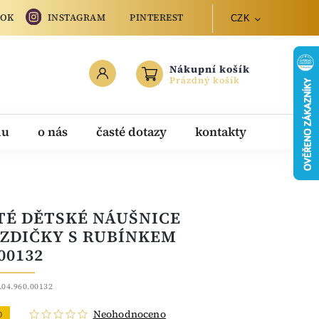
OOK
INSTAGRAM
PINTEREST
CZK
Nákupní košík
Prázdný košík
du
o nás
časté dotazy
kontakty
TÉ DĚTSKÉ NÁUŠNICE
ZDIČKY S RUBÍNKEM
00132
.04.960.00132
Neohodnoceno
O