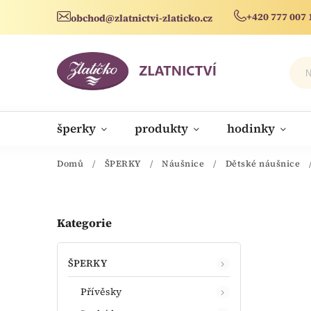
+420 777 007 
obchod@zlatnictvi-zlaticko.cz
šperky
produkty
hodinky
novinky
Domů
/
ŠPERKY
/
Náušnice
/
Dětské náušnice
Kategorie
ŠPERKY
Přívěsky