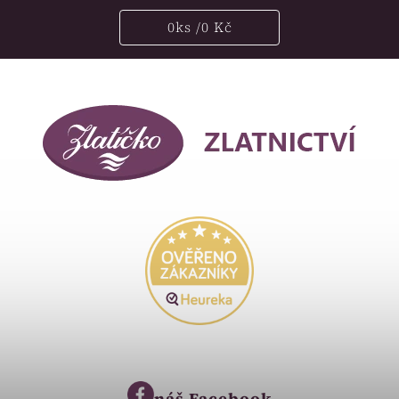
0
ks /
0 Kč
náš
Facebook