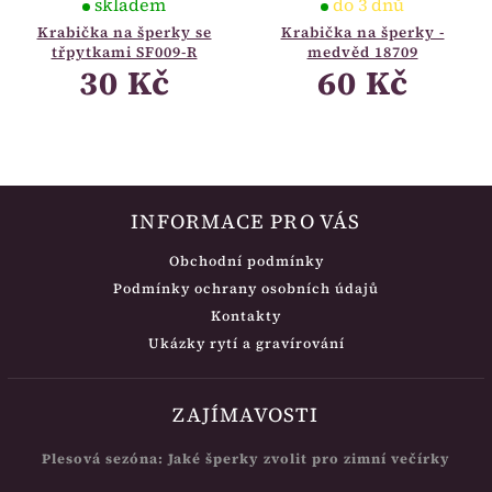
skladem
do 3 dnů
Krabička na šperky se
Krabička na šperky -
třpytkami SF009-R
medvěd 18709
30 Kč
60 Kč
INFORMACE PRO VÁS
Obchodní podmínky
Podmínky ochrany osobních údajů
Kontakty
Ukázky rytí a gravírování
ZAJÍMAVOSTI
Plesová sezóna: Jaké šperky zvolit pro zimní večírky