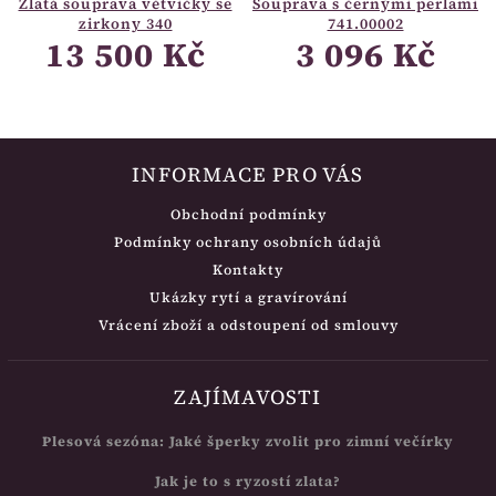
Zlatá souprava větvičky se
Souprava s černými perlami
zirkony 340
741.00002
13 500 Kč
3 096 Kč
INFORMACE PRO VÁS
Obchodní podmínky
Podmínky ochrany osobních údajů
Kontakty
Ukázky rytí a gravírování
Vrácení zboží a odstoupení od smlouvy
ZAJÍMAVOSTI
Plesová sezóna: Jaké šperky zvolit pro zimní večírky
Jak je to s ryzostí zlata?