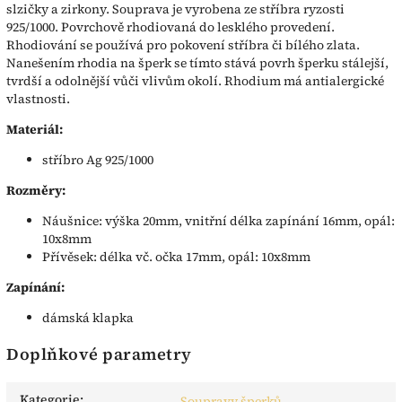
slzičky a zirkony. Souprava je vyrobena ze stříbra ryzosti
925/1000. Povrchově rhodiovaná do lesklého provedení.
Rhodiování se používá pro pokovení stříbra či bílého zlata.
Nanešením rhodia na šperk se tímto stává povrh šperku stálejší,
tvrdší a odolnější vůči vlivům okolí. Rhodium má antialergické
vlastnosti.
Materiál:
stříbro Ag 925/1000
Rozměry:
Náušnice: výška 20mm, vnitřní délka zapínání 16mm, opál:
10x8mm
Přívěsek: délka vč. očka 17mm, opál: 10x8mm
Zapínání:
dámská klapka
Doplňkové parametry
Kategorie
:
Soupravy šperků