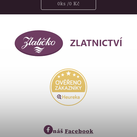
0
ks /
0 Kč
náš
Facebook